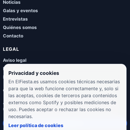
Noticias
Galas y eventos
Entrevistas
Quiénes somos
Contacto
LEGAL
Aviso legal
Política de privacidad
Privacidad y cookies
Política de cookies
En ElFiesta.es usamos cookies técnicas necesarias
para que la web funcione correctamente y, solo si
COLABORA
las aceptas, cookies de terceros para contenidos
¿Eres artista, manager, sello o promotor? Envíanos tus
externos como Spotify y posibles mediciones de
novedades, galas, entrevistas o propuestas musicales.
uso. Puedes aceptar o rechazar las cookies no
necesarias.
Enviar propuesta
Leer política de cookies