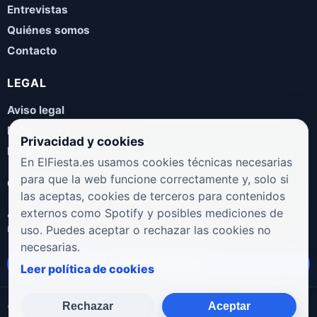
Entrevistas
Quiénes somos
Contacto
LEGAL
Aviso legal
Política de privacidad
Privacidad y cookies
Política de cookies
En ElFiesta.es usamos cookies técnicas necesarias
para que la web funcione correctamente y, solo si
COLABORA
las aceptas, cookies de terceros para contenidos
¿Eres artista, manager, sello o promotor? Envíanos tus
externos como Spotify y posibles mediciones de
novedades, galas, entrevistas o propuestas musicales.
uso. Puedes aceptar o rechazar las cookies no
necesarias.
Enviar propuesta
Leer política de cookies
Rechazar
Aceptar
© 2026 ElFiesta.es
Noticias · Galas · Entrevistas · Música