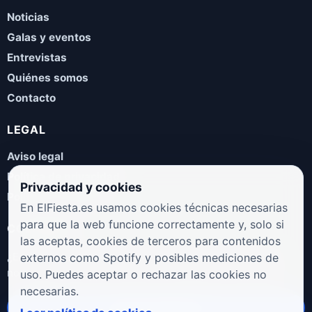
Noticias
Galas y eventos
Entrevistas
Quiénes somos
Contacto
LEGAL
Aviso legal
Política de privacidad
Privacidad y cookies
Política de cookies
En ElFiesta.es usamos cookies técnicas necesarias
para que la web funcione correctamente y, solo si
COLABORA
las aceptas, cookies de terceros para contenidos
¿Eres artista, manager, sello o promotor? Envíanos tus
externos como Spotify y posibles mediciones de
novedades, galas, entrevistas o propuestas musicales.
uso. Puedes aceptar o rechazar las cookies no
necesarias.
Enviar propuesta