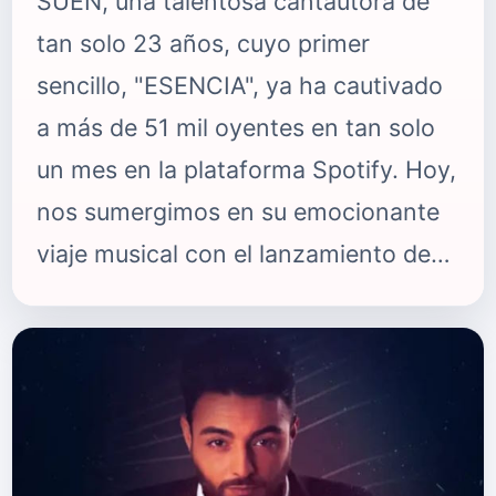
SUEN, una talentosa cantautora de
tan solo 23 años, cuyo primer
sencillo, "ESENCIA", ya ha cautivado
a más de 51 mil oyentes en tan solo
un mes en la plataforma Spotify. Hoy,
nos sumergimos en su emocionante
viaje musical con el lanzamiento de
su segundo sencillo, titulado "SOLA".
Con el respaldo de INFINITO
RECORDS, SUEN ha emergido como
una apuesta segura para el éxito de la
compañía. La joven artista catalana