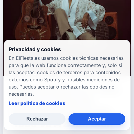
Privacidad y cookies
En ElFiesta.es usamos cookies técnicas necesarias
para que la web funcione correctamente y, solo si
las aceptas, cookies de terceros para contenidos
externos como Spotify y posibles mediciones de
Miky Mendozza Y Kike
uso. Puedes aceptar o rechazar las cookies no
necesarias.
Jiménez Unen Su
Leer política de cookies
Talento En El Sencillo
Rechazar
Aceptar
‘Todo Va A Estar Bien’