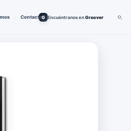
omos
Contacto
G
Encuéntranos en
Groover