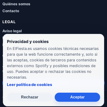
Quiénes somos
Contacto
LEGAL
Aviso legal
Política de privacidad
Privacidad y cookies
Política de cookies
En ElFiesta.es usamos cookies técnicas necesarias
para que la web funcione correctamente y, solo si
COLABORA
las aceptas, cookies de terceros para contenidos
¿Eres artista, manager, sello o promotor? Envíanos tus
externos como Spotify y posibles mediciones de
novedades, galas, entrevistas o propuestas musicales.
uso. Puedes aceptar o rechazar las cookies no
necesarias.
Enviar propuesta
Leer política de cookies
Rechazar
Aceptar
© 2026 ElFiesta.es
Noticias · Galas · Entrevistas · Música