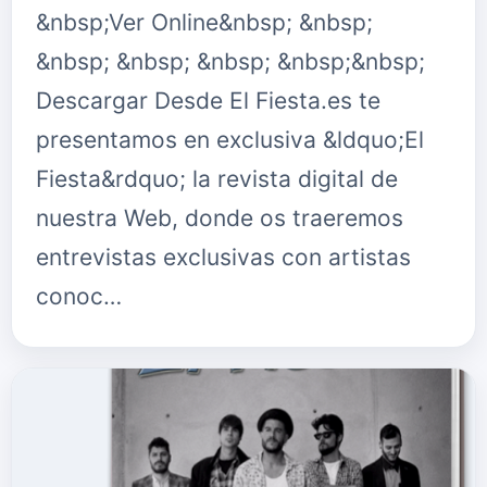
&nbsp;Ver Online&nbsp; &nbsp;
&nbsp; &nbsp; &nbsp; &nbsp;&nbsp;
Descargar Desde El Fiesta.es te
presentamos en exclusiva &ldquo;El
Fiesta&rdquo; la revista digital de
nuestra Web, donde os traeremos
entrevistas exclusivas con artistas
conoc…