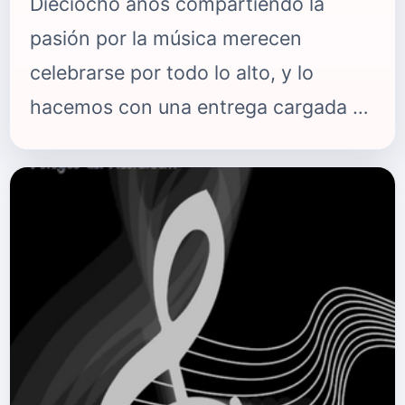
Dieciocho años compartiendo la
pasión por la música merecen
celebrarse por todo lo alto, y lo
hacemos con una entrega cargada de
contenido exclusivo, entrevistas y
noticias que no te puedes perder. A lo
largo de estos años hemos crecido
junto a artistas, fans y profesionales
del sector, y esta edición representa
el espíritu de todo lo que hemos
construido juntos: un espacio abierto,
diverso y lleno de ritmo. En esta