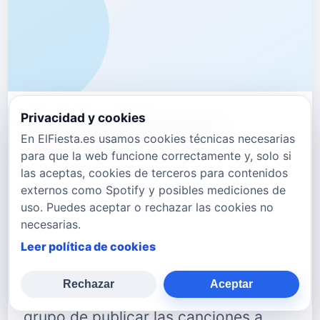
Ilegales Estrenan
Privacidad y cookies
En ElFiesta.es usamos cookies técnicas necesarias
"Juancho Canal"
para que la web funcione correctamente y, solo si
las aceptas, cookies de terceros para contenidos
LEGALES siguen produciendo nuevas
externos como Spotify y posibles mediciones de
uso. Puedes aceptar o rechazar las cookies no
canciones, aprovechando el obligado
necesarias.
parón de la gira, debido a las
Leer política de cookies
circunstancias que nos está tocando
Rechazar
Aceptar
vivir. Cumpliendo con el deseo del
grupo de publicar las canciones a