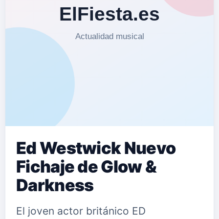
músico con un registro musical
increíblemente dispar. Esta es la
sensación que nos deja su emergente
aparición en escena. Para él, la
guitarra de su…
Ed Westwick Nuevo
Fichaje de Glow &
Darkness
El joven actor británico ED