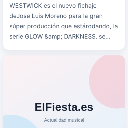
WESTWICK es el nuevo fichaje
deJose Luis Moreno para la gran
súper producción que estárodando, la
serie GLOW &amp; DARKNESS, se
suma así a un castingde lujo con
internacionales como Jane Seymour,
Denise Richardso…