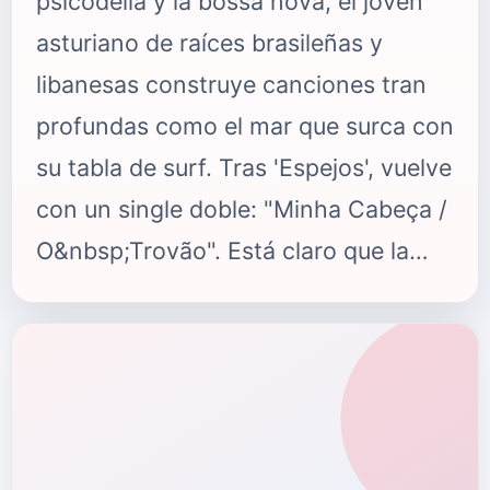
psicodelia y la bossa nova, el joven
asturiano de raíces brasileñas y
libanesas construye canciones tran
profundas como el mar que surca con
su tabla de surf. Tras 'Espejos', vuelve
con un single doble: "Minha Cabeça /
O&nbsp;Trovão". Está claro que la
impresivisibilidad es un factor nato en
un artista, Tarik Rahim es un ejemplo
perfecto de ello. Nacido junto al mar
en Asturias, de padres brasileños y
abuelo libanés, Tarik es un joven