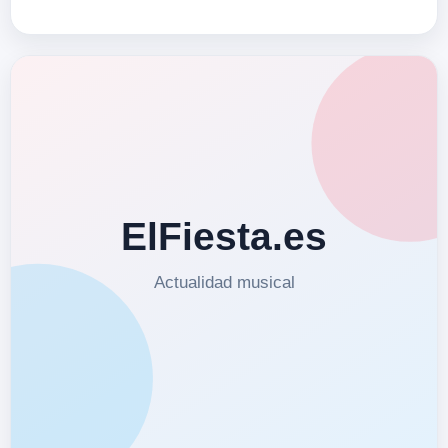
amigos y rompiendo suelas
completamente intoxicado por
alcohol, drogas, ar…