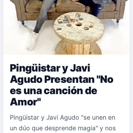
Sardina de la mezcla. El disco entero
saldrá a la luz el próximo 16 de
octubre. Puedes seguir a La …
Pingüistar y Javi
Agudo Presentan "No
es una canción de
Amor"
Pingüistar y Javi Agudo "se unen en
un dúo que desprende magia" y nos