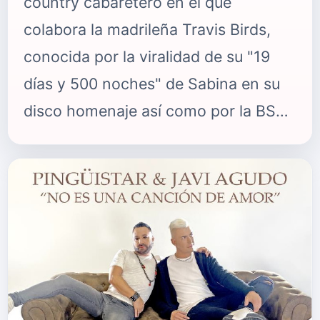
country cabaretero en el que
colabora la madrileña Travis Birds,
conocida por la viralidad de su "19
días y 500 noches" de Sabina en su
disco homenaje así como por la BSO
de la serie El Embarcadero. "Siempre
te pedí" explica una ruptura
sentimental de una forma diferente a
las habituales y trae consigo un lyric
video en el que aparecen ambos
artistas. Tato Latorre se ha
encargado de la producción y Rafa