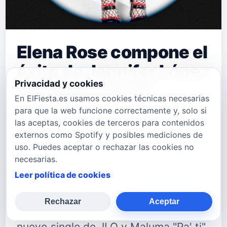
Elena Rose compone el
éxito de Jennifer López
Privacidad y cookies
y Maluma "Pa' Ti"
En ElFiesta.es usamos cookies técnicas necesarias
para que la web funcione correctamente y, solo si
Elena Rose lo ha vuelto a hacer.
las aceptas, cookies de terceros para contenidos
Después de componer para los
externos como Spotify y posibles mediciones de
uso. Puedes aceptar o rechazar las cookies no
artistas más importantes del género
necesarias.
urbano como Becky G o Raw
Leer política de cookies
Alejandro, la artista norteamericana
Rechazar
Aceptar
de origen venezolano es la autora del
nuevo single de JLO y Maluma "Pa' ti"