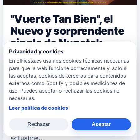
"Vuerte Tan Bien", el
Nuevo y sorprendente
single de Nunatak
Privacidad y cookies
Nunatak vuelve a los escenarios
En ElFiesta.es usamos cookies técnicas necesarias
para que la web funcione correctamente y, solo si
presentando&nbsp;Verte tan bien, un
las aceptas, cookies de terceros para contenidos
nuevo y sorprendente tema, que
externos como Spotify y posibles mediciones de
uso. Puedes aceptar o rechazar las cookies no
cuenta con la producción de Paco
necesarias.
Loco, y que estará en todas las
Leer política de cookies
plataformas digitales a partir del
Rechazar
Aceptar
jueves 2 de junio. La banda está
actualme…