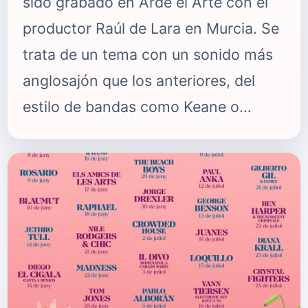
sido grabado en Arde el Arte con el
productor Raúl de Lara en Murcia. Se
trata de un tema con un sonido más
anglosajón que los anteriores, del
estilo de bandas como Keane o
Coldplay. Y además cuenta con la
colaboración de la artista Fuensanta
en las voces. Habla sobre cómo
sobrellevar un mal día, pero siempre
enfocado desde la positividad. The
Sand, formada por Miguel Sand,
vocalista, guitarrista y