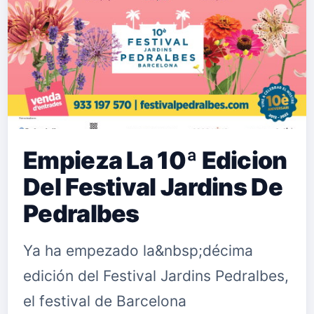
pianista,&nbsp;Joaquín Gómez,
guitarrista,&nbsp;Roberto Illán,
bajista, y&nbsp;Emilio Martínez,
baterist…
Empieza La 10ª Edicion
Del Festival Jardins De
Pedralbes
Ya ha empezado la&nbsp;décima
edición del Festival Jardins Pedralbes,
el festival de Barcelona