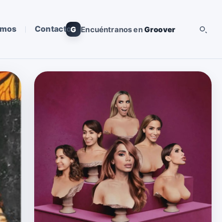
omos
Contacto
G
Encuéntranos en
Groover