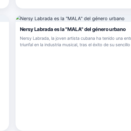
u
Nersy Labrada es la "MALA" del género urbano
Nersy Labrada, la joven artista cubana ha tenido una ent
triunfal en la industria musical, tras el éxito de su sencil
ha posicionado su inicio en el género&nbsp;urbano com
triunfal. La intérprete de MALA ha conseguido un alto p