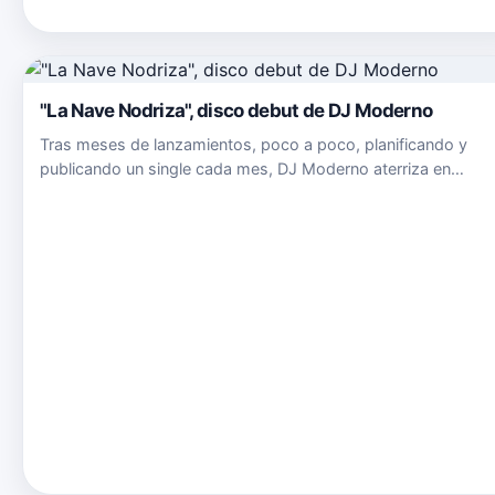
reggaetón con el que el artista nos vuelve a sorprender con s
pa…
"La Nave Nodriza", disco debut de DJ Moderno
Tras meses de lanzamientos, poco a poco, planificando y
publicando un single cada mes, DJ Moderno aterriza en
nuestras plataformas de streaming favoritas con su LP
debut,&nbsp;La Nave Nodriza, publicado por Ace Music bajo
licencia de FEP Pr…