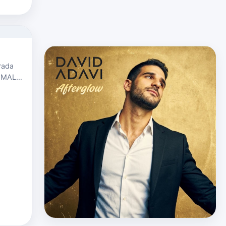
rada
lo MALA,
o
…