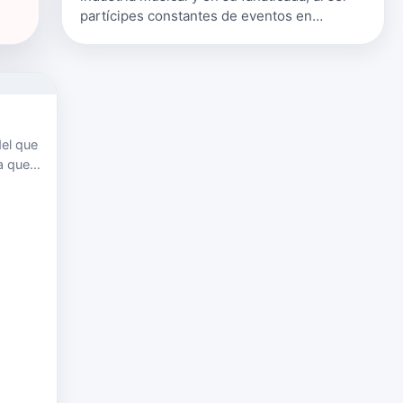
partícipes constantes de eventos en
Colombia, en donde han estado brindando
sorprendentes shows, haciendo gozar a su…
el que
a que
atía,
fr…