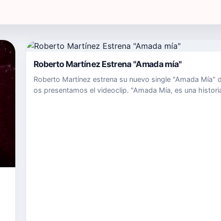
Roberto Martínez Estrena "Amada mía"
Roberto Martínez estrena su nuevo single "Amada Mía" d
os presentamos el videoclip. "Amada Mía, es una histori
compuse inspirandome en una historia real ,llena de emp
de autenticidad y de amor verdadero.. espero que la dis