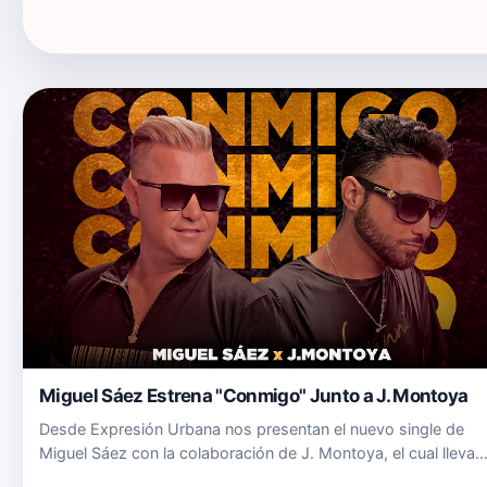
Miguel Sáez Estrena "Conmigo" Junto a J. Montoya
Desde Expresión Urbana nos presentan el nuevo single de
Miguel Sáez con la colaboración de J. Montoya, el cual lleva
como título "Conmigo". Este single es una fusión flamenco