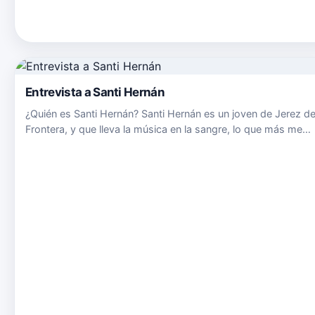
Entrevista a Santi Hernán
¿Quién es Santi Hernán? Santi Hernán es un joven de Jerez de
Frontera, y que lleva la música en la sangre, lo que más me
gusta es estar en un escenario y hacer feliz a mi público.
¿Desde cuando estás en la música? En mi casa siempre se h