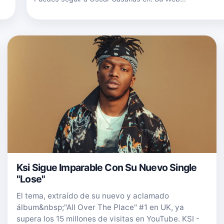
Oficial&nbsp;www.oscarcasañas.com Su
Twitter&nbsp;@OSCARCASANAS Su
Facebook:&nbsp;www.facebook.com/pages/OSCAR-
CASAÑAS Su Canal de YouTube:&nbsp…
Ksi Sigue Imparable Con Su Nuevo Single
"Lose"
El tema, extraído de su nuevo y aclamado
álbum&nbsp;"All Over The Place" #1 en UK, ya
supera los 15 millones de visitas en YouTube. KSI -