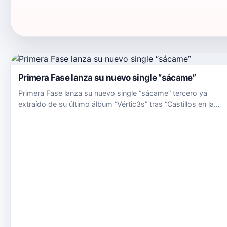
Primera Fase lanza su nuevo single “sácame”
Primera Fase lanza su nuevo single “sácame” tercero ya
extraído de su último álbum “Vértic3s” tras “Castillos en la
arena” y “La cara oculta de la Luna” junto a Celia Ruiz. “Sácam
lleva una producción más poderosa que los anteriores singl…