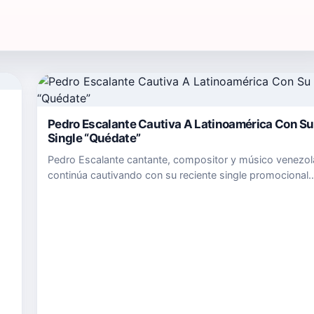
Pedro Escalante Cautiva A Latinoamérica Con Su
Single “Quédate”
e”
Pedro Escalante cantante, compositor y músico venezol
continúa cautivando con su reciente single promocional
“QUÉDATE” en América Latina y se encuentra en más de
redes de distribución digital a nivel mundial, el cual está
sonando en…