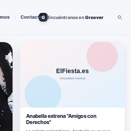
omos
Contacto
G
Encuéntranos en
Groover
Anabella estrena "Amigos con
Derechos"