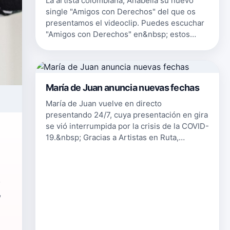
La artista colombiana, Anabella su nuevo
single "Amigos con Derechos" del que os
presentamos el videoclip. Puedes escuchar
"Amigos con Derechos" en&nbsp; estos
enlaces de Apple Music, Amazon Music,
Deezer o Spotify. Puedes seguir a Anabella…
María de Juan anuncia nuevas fechas
María de Juan vuelve en directo
presentando 24/7, cuya presentación en gira
se vió interrumpida por la crisis de la COVID-
19.&nbsp; Gracias a Artistas en Ruta,
Sociedad de Artistas AIE( Entidad de Gestión
de Artistas Intérpretes o ejecutant…
,
,