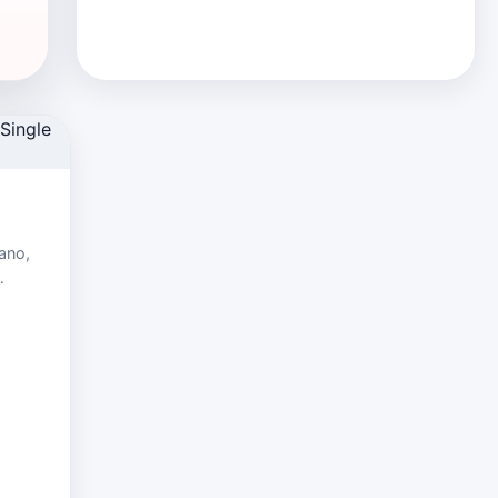
ano,
 120