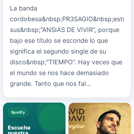
La banda
cordobesa&nbsp;PR3SAGIO&nbsp;estren
sus&nbsp;"ANSIAS DE VIVIR", porque
bajo ese título se esconde lo que
significa el segundo single de su
disco&nbsp;"TIEMPO". Hay veces que
el mundo se nos hace demasiado
grande. Tanto que nos fal…
Spotify
Escucha
nuestra