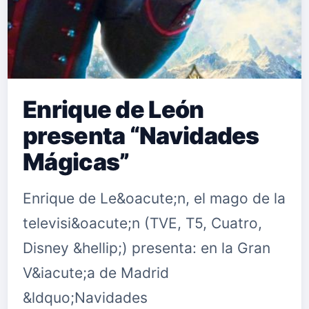
Enrique de León
presenta “Navidades
Mágicas”
Enrique de Le&oacute;n, el mago de la
televisi&oacute;n (TVE, T5, Cuatro,
Disney &hellip;) presenta: en la Gran
V&iacute;a de Madrid
&ldquo;Navidades