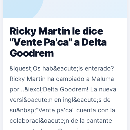
Ricky Martin le dice
"Vente Pa'ca" a Delta
Goodrem
&iquest;Os hab&eacute;is enterado?
Ricky Martin ha cambiado a Maluma
por...&iexcl;Delta Goodrem! La nueva
versi&oacute;n en ingl&eacute;s de
su&nbsp;"Vente pa'ca" cuenta con la
colaboraci&oacute;n de la cantante