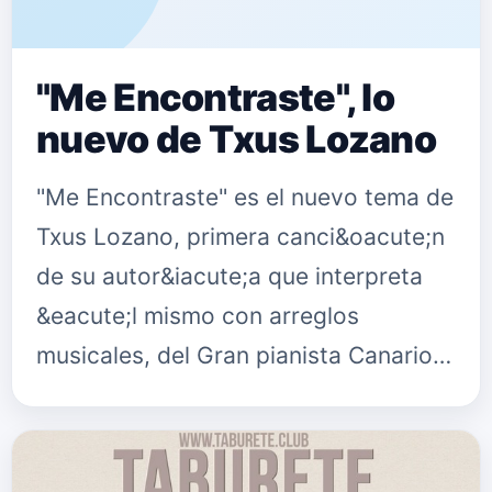
"Me Encontraste", lo
nuevo de Txus Lozano
"Me Encontraste" es el nuevo tema de
Txus Lozano, primera canci&oacute;n
de su autor&iacute;a que interpreta
&eacute;l mismo con arreglos
musicales, del Gran pianista Canario,
Anexi Gonzalez. Puedes seguir a Txus
Lozano en: Su Twitter twitt…