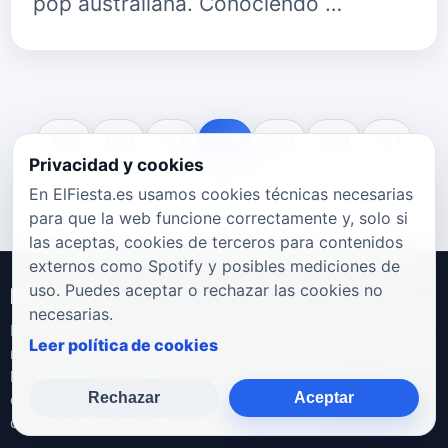
pop australiana. Conociendo …
755
756
757
758
759
760
761
Privacidad y cookies
En ElFiesta.es usamos cookies técnicas necesarias
para que la web funcione correctamente y, solo si
las aceptas, cookies de terceros para contenidos
externos como Spotify y posibles mediciones de
uso. Puedes aceptar o rechazar las cookies no
ElFiesta.es
necesarias.
ElFiesta.es es un espacio dedicado a la actualidad musical:
Leer política de cookies
noticias, galas, entrevistas, artistas emergentes,
lanzamientos y eventos. Un punto de encuentro para
Rechazar
Aceptar
quienes viven la música desde dentro y para quienes
disfrutan descubriendo nuevas propuestas.