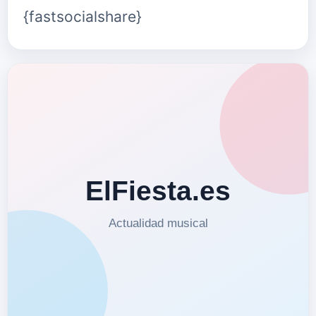
{fastsocialshare}