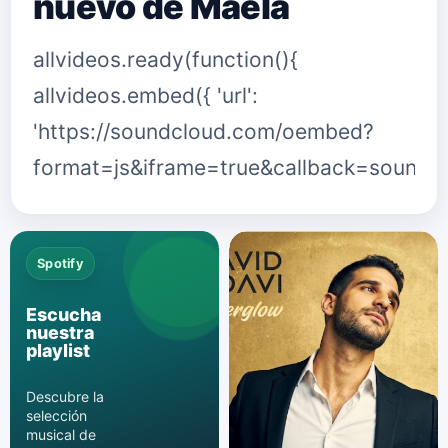
nuevo de Maela
allvideos.ready(function(){
allvideos.embed({ 'url':
'https://soundcloud.com/oembed?
format=js&iframe=true&callback=sound
Spotify
Escucha
nuestra
playlist
Descubre la
selección
musical de