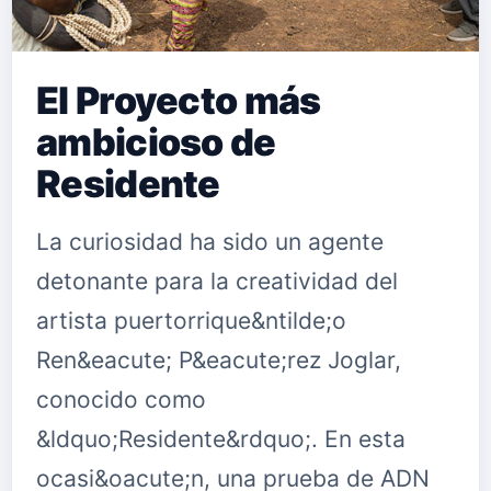
El Proyecto más
ambicioso de
Residente
La curiosidad ha sido un agente
detonante para la creatividad del
artista puertorrique&ntilde;o
Ren&eacute; P&eacute;rez Joglar,
conocido como
&ldquo;Residente&rdquo;. En esta
ocasi&oacute;n, una prueba de ADN