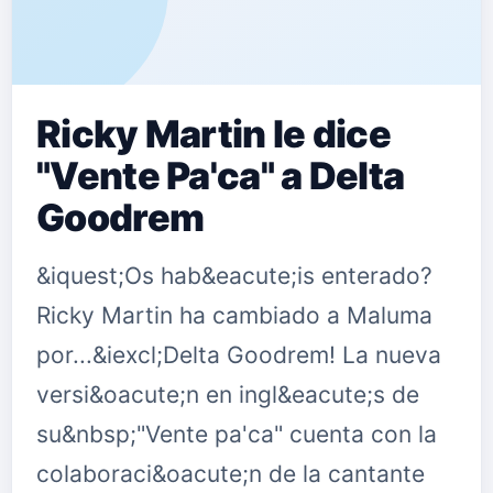
Ricky Martin le dice
"Vente Pa'ca" a Delta
Goodrem
&iquest;Os hab&eacute;is enterado?
Ricky Martin ha cambiado a Maluma
por...&iexcl;Delta Goodrem! La nueva
versi&oacute;n en ingl&eacute;s de
su&nbsp;"Vente pa'ca" cuenta con la
colaboraci&oacute;n de la cantante