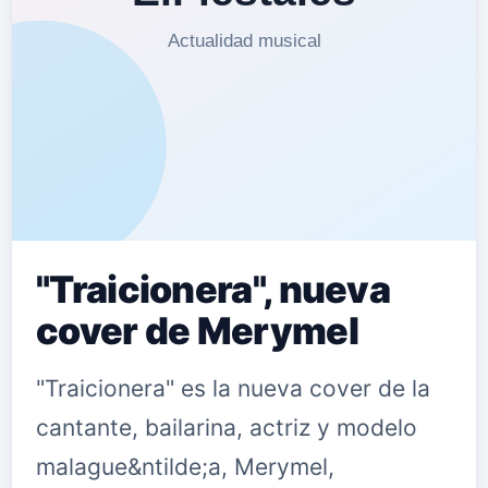
llegue el d&iacute;a... &iexcl;a
disfrutarla! &nbsp; Art&iacute;culo de
Maite (@Maite_ElFiesta) para
ElFiesta.es {fastsocialshare}
"Traicionera", nueva
cover de Merymel
"Traicionera" es la nueva cover de la
cantante, bailarina, actriz y modelo
malague&ntilde;a, Merymel,