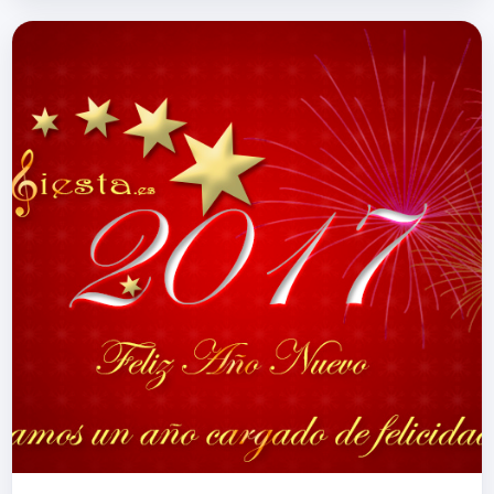
gusta hacer &iquest;Qu&eacut…