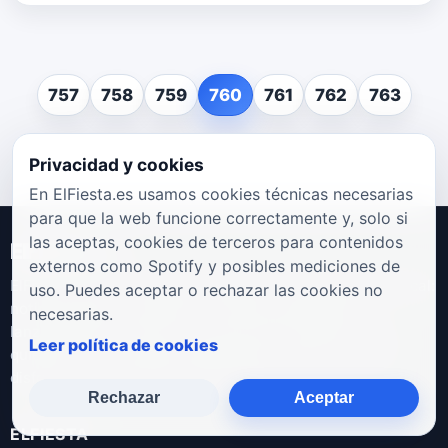
757
758
759
760
761
762
763
Privacidad y cookies
En ElFiesta.es usamos cookies técnicas necesarias
para que la web funcione correctamente y, solo si
las aceptas, cookies de terceros para contenidos
ElFiesta.es
externos como Spotify y posibles mediciones de
ElFiesta.es es un espacio dedicado a la actualidad musical:
uso. Puedes aceptar o rechazar las cookies no
noticias, galas, entrevistas, artistas emergentes,
necesarias.
lanzamientos y eventos. Un punto de encuentro para
Leer política de cookies
quienes viven la música desde dentro y para quienes
disfrutan descubriendo nuevas propuestas.
Rechazar
Aceptar
ELFIESTA