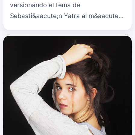
versionando el tema de
Sebasti&aacute;n Yatra al m&aacute;s
puro estilo "Merymel". Puedes seguir a
Merymel en: Su Twitter
twitter.com/mery…