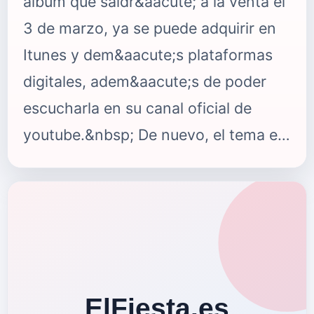
album que saldr&aacute; a la venta el
3 de marzo, ya se puede adquirir en
Itunes y dem&aacute;s plataformas
digitales, adem&aacute;s de poder
escucharla en su canal oficial de
youtube.&nbsp; De nuevo, el tema es
muy diferente a su otro single de
presentaci&oacute;n, "Something
New", lo que nos hace pensar en la
cantidad de sorpresas que nos
deparar&aacute; su disco al
completo. Mientras esperamos a que