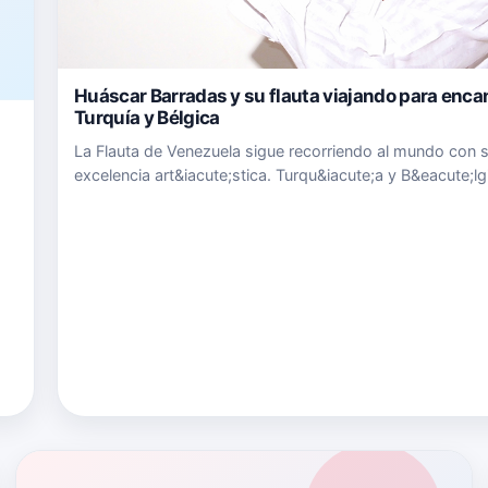
Huáscar Barradas y su flauta viajando para enca
Turquía y Bélgica
La Flauta de Venezuela sigue recorriendo al mundo con 
excelencia art&iacute;stica. Turqu&iacute;a y B&eacute;lg
aplauden a Hu&aacute;scar Barradas en presentaciones. 
id.
catedr&aacute;tico y afamado m&uacute;sico venezolan
tambi&eacut…