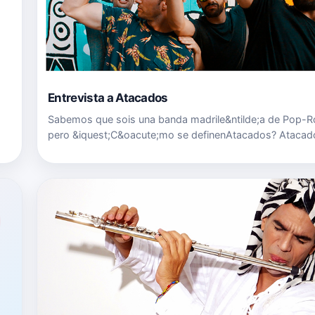
an
Entrevista a Atacados
Sabemos que sois una banda madrile&ntilde;a de Pop-R
pero &iquest;C&oacute;mo se definenAtacados? Atacad
somos 5 amigos entusiastas de la m&uacute;sica que l
m&aacute;s de 8 a&ntilde;os juntos haciendo canciones 
esforz&aacute…