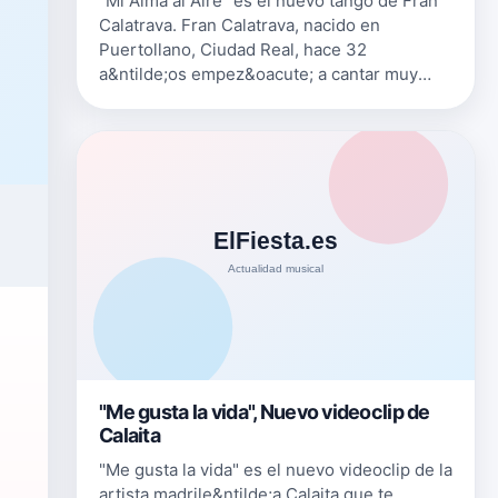
"Mi Alma al Aire" es el nuevo tango de Fran
Calatrava. Fran Calatrava, nacido en
Puertollano, Ciudad Real, hace 32
a&ntilde;os empez&oacute; a cantar muy
joven en asociaciones de barriadas cantando
temas conocidos. No tard&oacute; en
comenz…
"Me gusta la vida", Nuevo videoclip de
Calaita
"Me gusta la vida" es el nuevo videoclip de la
artista madrile&ntilde;a Calaita que te