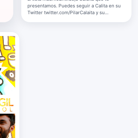
presentamos. Puedes seguir a Calita en su
Twitter twitter.com/PilarCalaita y su
Facebook
www.facebook.com/calaita.conarte
{fastsocialshare}