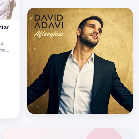
ntar
su
ica
El
o