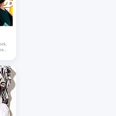
ock,
os
levamos
y