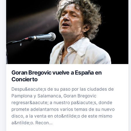
Goran Bregovic vuelve a España en
Concierto
Despu&eacute;s de su paso por las ciudades de
Pamplona y Salamanca, Goran Bregovic
regresar&aacute; a nuestro pa&iacute;s, donde
promete adelantarnos varios temas de su nuevo
disco, a la venta en oto&ntilde;o de este mismo
a&ntilde;o. Recon…