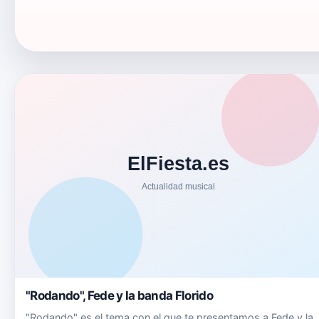
"Rodando", Fede y la banda Florido
"Rodando" es el tema con el que te presentamos a Fede y la