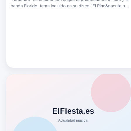
banda Florido, tema incluido en su disco "El Rinc&oacute;n
Florido" que puedes comprar en este link de Amazon. Una gr
sonrisa musical desde Ubrique para el mundo. Si hubiera una
e…