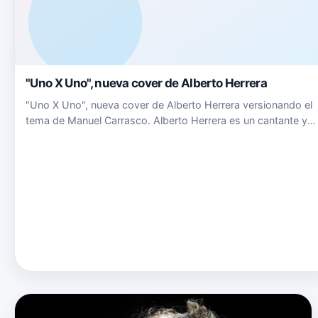
"Uno X Uno", nueva cover de Alberto Herrera
"Uno X Uno", nueva cover de Alberto Herrera versionando el
tema de Manuel Carrasco. Alberto Herrera es un cantante y
compositor jienense nacido en el 96, residente en Parla, Madr
Desde muy peque&ntilde;o siempre ha estado ligado al
mundo…