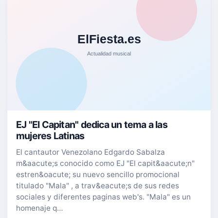
EJ "El Capitan" dedica un tema a las
mujeres Latinas
El cantautor Venezolano Edgardo Sabalza
m&aacute;s conocido como EJ "El capit&aacute;n"
estren&oacute; su nuevo sencillo promocional
titulado "Mala" , a trav&eacute;s de sus redes
sociales y diferentes paginas web's. "Mala" es un
homenaje q…