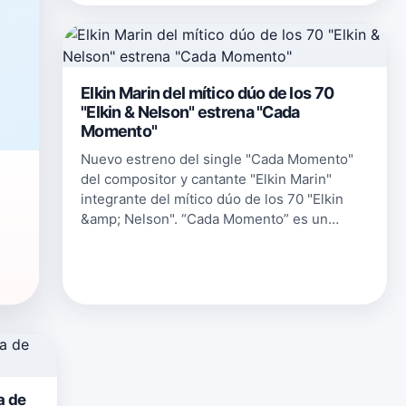
Elkin Marin del mítico dúo de los 70
"Elkin & Nelson" estrena "Cada
Momento"
Nuevo estreno del single "Cada Momento"
del compositor y cantante "Elkin Marin"
integrante del mítico dúo de los 70 "Elkin
&amp; Nelson". “Cada Momento” es un
a
homenaje a su tierra Colombia, donde nació
y todos esos momentos mágicos que se h…
a de