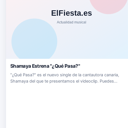
Shamaya Estrena "¿Qué Pasa?"
"¿Qué Pasa?" es el nuevo single de la cantautora canaria,
Shamaya del que te presentamos el videoclip. Puedes
escuchar&nbsp;"¿Qué Pasa?" en este enlace de Spotify o en
nuestra lista de Spotify. Puedes seguir a Shamaya en: Su
Twitter&nbsp;tw…