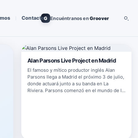
omos
Contacto
G
Encuéntranos en
Groover
Alan Parsons Live Project en Madrid
El famoso y mítico productor inglés Alan
Parsons llega a Madrid el próximo 3 de julio,
donde actuará junto a su banda en La
Riviera. Parsons comenzó en el mundo de la
música cuando era joven como guitarrista de
bandas de blues, pero no fue …