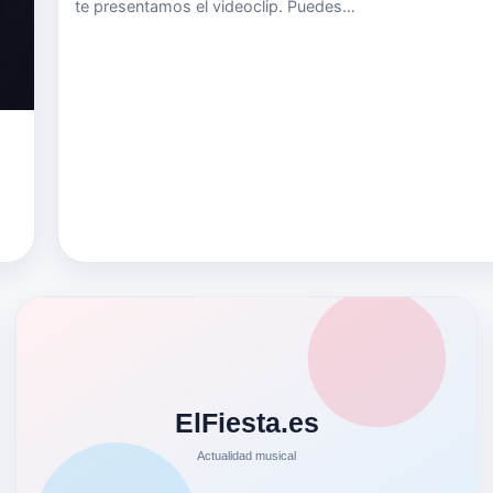
te presentamos el videoclip. Puedes
escuchar&nbsp;"Guayabito" en este enlace de Spotify as
como en nuestra lista de Spotify. Puedes seguir a Naomi
Snatos en: Su Instagram&nbsp;www…
ra