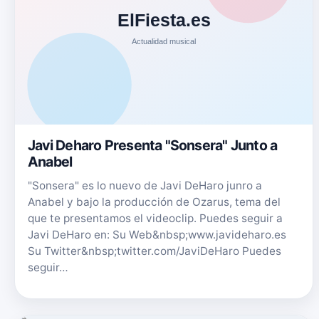
Javi Deharo Presenta "Sonsera" Junto a
Anabel
"Sonsera" es lo nuevo de Javi DeHaro junro a
Anabel y bajo la producción de Ozarus, tema del
que te presentamos el videoclip. Puedes seguir a
Javi DeHaro en: Su Web&nbsp;www.javideharo.es
Su Twitter&nbsp;twitter.com/JaviDeHaro Puedes
seguir…