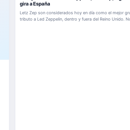
gira a España
Letz Zep son considerados hoy en día como el mejor g
tributo a Led Zeppelin, dentro y fuera del Reino Unido. 
un ejercicio de nostalgia, sino de la rebelión contra el ti
grito de representación del corazón contra la medioc…