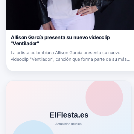
Allison García presenta su nuevo videoclip
"Ventilador"
La artista colombiana Allison García presenta su nuevo
videoclip "Ventilador", canción que forma parte de su más
reciente álbum "Distorsióname". Allison García es composito
y productora de su música, arte gráfico y videoclips, además
de s…