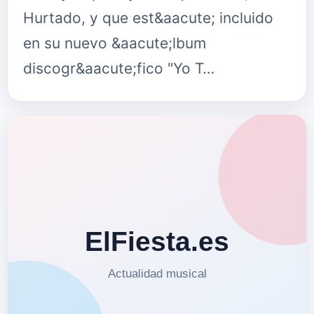
Hurtado, y que est&aacute; incluido
en su nuevo &aacute;lbum
discogr&aacute;fico "Yo T…