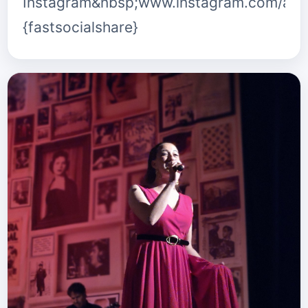
Instagram&nbsp;www.instagram.com/ait
{fastsocialshare}