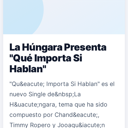
La Húngara Presenta
"Qué Importa Si
Hablan"
"Qu&eacute; Importa Si Hablan" es el
nuevo Single de&nbsp;La
H&uacute;ngara, tema que ha sido
compuesto por Chand&eacute;,
Timmy Ropero y Jooaqu&iacute;n