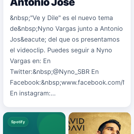
Antonio José
&nbsp;"Ve y Dile" es el nuevo tema
de&nbsp;Nyno Vargas junto a Antonio
Jos&eacute; del que os presentamos
el videoclip. Puedes seguir a Nyno
Vargas en: En
Twitter:&nbsp;@Nyno_SBR En
Facebook:&nbsp;www.facebook.com/Ny
En instagram:…
Spotify