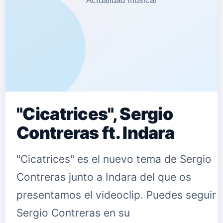
heterogénea. Este año la autora
gaditana girará con '8 voces y un
destino', un disco enciclopédico. En él
se reúne…
"Cicatrices", Sergio
Contreras ft. Indara
"Cicatrices" es el nuevo tema de Sergio
Contreras junto a Indara del que os
presentamos el videoclip. Puedes seguir 
Sergio Contreras en su