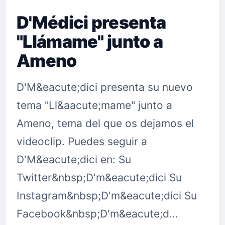
D'Médici presenta
"Llámame" junto a
Ameno
D'M&eacute;dici presenta su nuevo
tema "Ll&aacute;mame" junto a
Ameno, tema del que os dejamos el
videoclip. Puedes seguir a
D'M&eacute;dici en: Su
Twitter&nbsp;D'm&eacute;dici Su
Instagram&nbsp;D'm&eacute;dici Su
Facebook&nbsp;D'm&eacute;d…