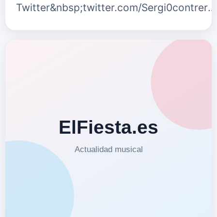
Twitter&nbsp;twitter.com/Sergi0contrera
{fastsocialshare}