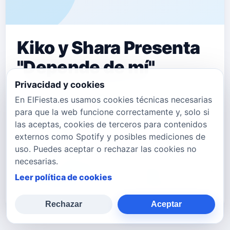
Kiko y Shara Presenta
"Depende de mí"
Privacidad y cookies
"Depende de m&iacute;" es el nuevo
En ElFiesta.es usamos cookies técnicas necesarias
tema de&nbsp;Kiko y Shara del que
para que la web funcione correctamente y, solo si
las aceptas, cookies de terceros para contenidos
os presentamos el videoclip. Puedes
externos como Spotify y posibles mediciones de
seguir a Kiko &amp; Shara en:
uso. Puedes aceptar o rechazar las cookies no
necesarias.
Facebook&nbsp;www.facebook.com/kiko
Leer política de cookies
Twitter&nbsp;twitter.com/kikoyshara&nb
Rechazar
Aceptar