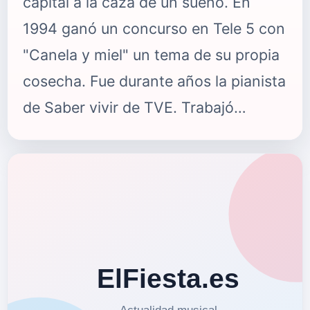
capital a la caza de un sueño. En
1994 ganó un concurso en Tele 5 con
"Canela y miel" un tema de su propia
cosecha. Fue durante años la pianista
de Saber vivir de TVE. Trabajó
componiendo para APA. Con Juan
Antonio Muriel conformó
Venakapaká. De espacios como
Libertad 8 y Búho Real hizo su
hogar... Y en 2007, Paco Ortega se
posó en su vida. Llegó el momento de
rentabilizar una carrera tan