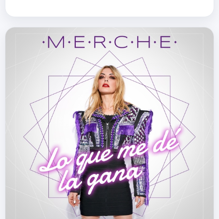
Project, Veneno, Give Me Veneno y
Mute. Ellos van poniénd…