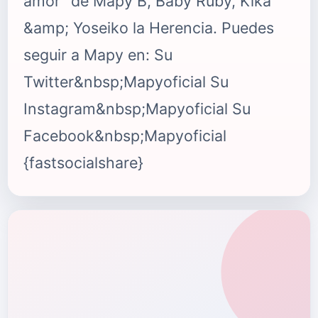
amor" de Mapy B, Baby Ruby, Kika
&amp; Yoseiko la Herencia. Puedes
seguir a Mapy en: Su
Twitter&nbsp;Mapyoficial Su
Instagram&nbsp;Mapyoficial Su
Facebook&nbsp;Mapyoficial
{fastsocialshare}