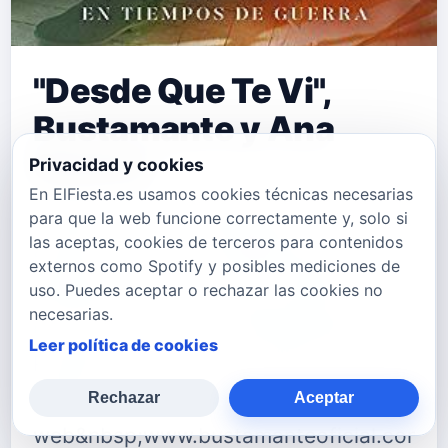
"Desde Que Te Vi",
Bustamante y Ana
Guerra
Privacidad y cookies
En ElFiesta.es usamos cookies técnicas necesarias
"Desde Que Te Vi"&nbsp;es el nuevo
para que la web funcione correctamente y, solo si
las aceptas, cookies de terceros para contenidos
single de Bustamante&nbsp;junto
externos como Spotify y posibles mediciones de
a&nbsp;Ana Guerra que puedes
uso. Puedes aceptar o rechazar las cookies no
necesarias.
comprar en este link Multiplataforma.
Leer política de cookies
Puedes seguir a Bustamante en:
Página
Rechazar
Aceptar
web&nbsp;www.bustamanteoficial.com&n