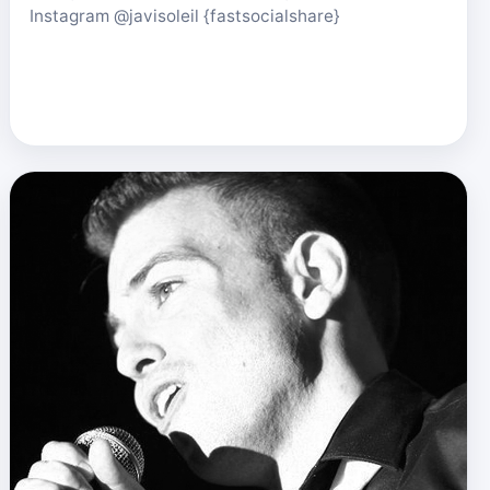
Instagram @javisoleil {fastsocialshare}