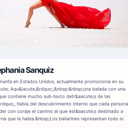
tephania Sanquiz
triunfa en Estados Unidos, actualmente promociona en su
aacute; Aqu&iacute;&rdquo;,&nbsp;&nbsp;una balada con una
que contiene mucho sub-texto detr&aacute;s de las
rdquo;, habla del descubrimiento interno que cada person
der con coraje el camino al que est&aacute;s destinado a
erna que le habla.&nbsp;Los bailarines representan todo lo