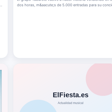
de
dos horas, m&aacute;s de 5.000 entradas para su conci
el BarclayCard Center de Madrid el pr&oacute;ximo 16 d
marzo. Ha sido tal el reclamo para ver en directo a la b