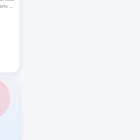
erto en
e
and…