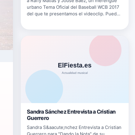
a Raffy Matias y Jouse Baez, un merengue
urbano Tema Oficial del Baseball WCB 2017
del que te presentamos el videoclip. Puedes
comprar "Pa La Goma" en este link de
iTunes, este link de Google Play…
a
Sandra Sánchez Entrevista a Cristian
Guerrero
Sandra S&aacute;nchez Entrevista a Cristian
Guerrero para "Dando la Nota" de su