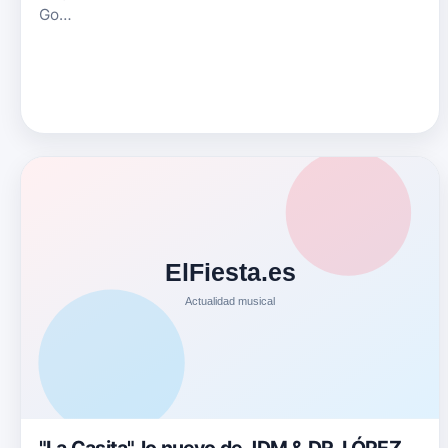
Go…
"La Casita", lo nuevo de JDM & DR. LÓPEZ