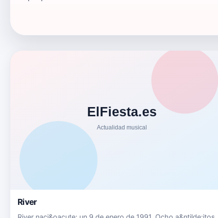
River
River naci&oacute; un 9 de enero de 1991. Ocho a&ntilde;itos