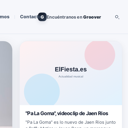
omos
Contacto
G
Encuéntranos en
Groover
"Pa La Goma", videoclip de Jaen Rios
"Pa La Goma" es lo nuevo de Jaen Rios junto