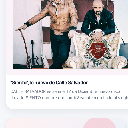
"Siento", lo nuevo de Calle Salvador
CALLE SALVADOR estrena el 17 de Diciembre nuevo disco
titulado SIENTO nombre que tambi&eacute;n da titulo al singl
de presentaci&oacute;n de este segundo trabajo de estudio.
Despu&eacute;s del estreno del single VIDA en el mes de
Febrero d…