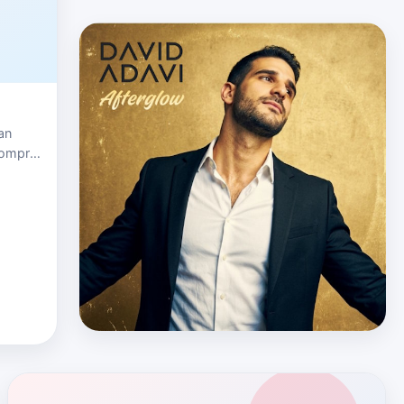
an
comprar
ay,
y o e…