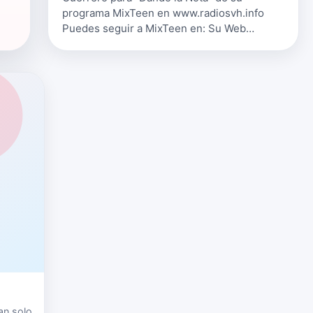
programa MixTeen en www.radiosvh.info
Puedes seguir a MixTeen en: Su Web
www.radiosvh.info Su Facebook
www.facebook.com/mixteensvh
Twitter/Instagram @mixteensvh…
an solo