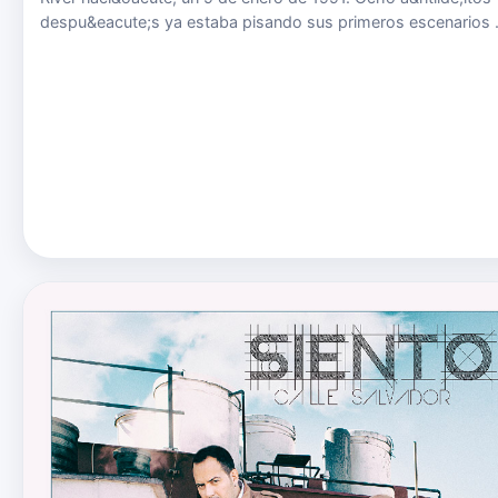
despu&eacute;s ya estaba pisando sus primeros escenarios 
la mano de su padre. En 2003 se present&oacute; a un
concurso de Canal Sur Televisi&oacute;n (Bienvenidos)
quedando pri…