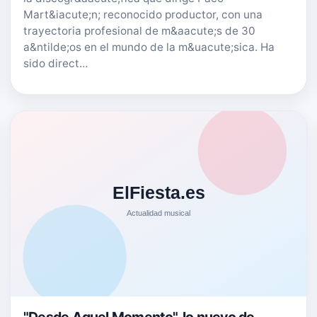
Mart&iacute;n; reconocido productor, con una
trayectoria profesional de m&aacute;s de 30
a&ntilde;os en el mundo de la m&uacute;sica. Ha
sido direct…
"Desde Aquel Momento", lo nuevo de