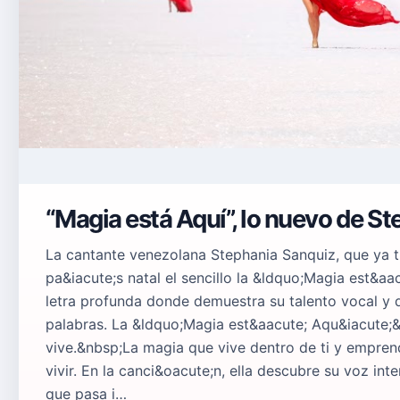
“Magia está Aquí”, lo nuevo de S
La cantante venezolana Stephania Sanquiz, que ya 
pa&iacute;s natal el sencillo la &ldquo;Magia est&
letra profunda donde demuestra su talento vocal y 
palabras. La &ldquo;Magia est&aacute; Aqu&iacute;&
vive.&nbsp;La magia que vive dentro de ti y empren
vivir. En la canci&oacute;n, ella descubre su voz int
que pasa i…