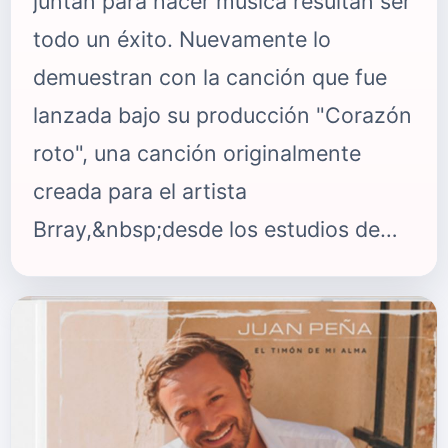
juntan para hacer música resultan ser
todo un éxito. Nuevamente lo
demuestran con la canción que fue
lanzada bajo su producción "Corazón
roto", una canción originalmente
creada para el artista
Brray,&nbsp;desde los estudios de
Kapital Music. Tras su éxito rotundo,
los artistas Jhay Cortez y Ryan
Castro, deciden unirse en el remix,
formando un junte exitoso para una
gran canción. Como era de esperarse