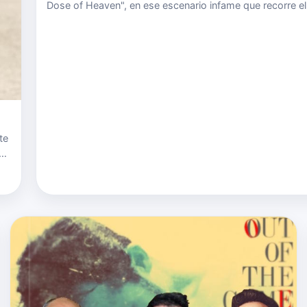
Dose of Heaven", en ese escenario infame que recorre el
alcohol ilegal desde Spartanburg, Carolina del Sur hasta
Abilene, Texas. Afortunadamente no hubo daño por su t
y …
te
n
 A