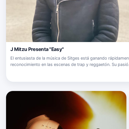
J Mitzu Presenta "Easy"
El entusiasta de la música de Sitges está ganando rápidamen
reconocimiento en las escenas de trap y reggaetón. Su pasió
por la música comenzó a edad joven, sumergiéndose en el
género y perfeccionando su oficio como músico y productor.
…