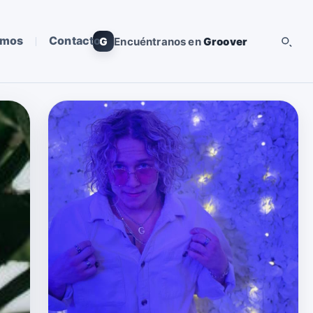
omos
Contacto
G
Encuéntranos en
Groover