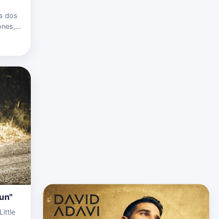
"
as dos
ones,
hora el
…
gun"
ittle