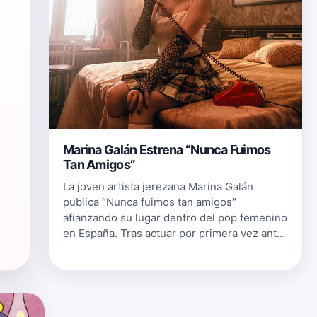
Marina Galán Estrena “Nunca Fuimos
Tan Amigos”
La joven artista jerezana Marina Galán
publica “Nunca fuimos tan amigos”
afianzando su lugar dentro del pop femenino
en España. Tras actuar por primera vez ante
18.000 personas en el concierto de Los 40
Córdoba Pop, donde compartía cartel c…