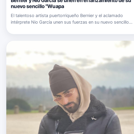
Bernier y Nio García se unen en el lanzamiento de su
nuevo sencillo "Wuapa
El talentoso artista puertorriqueño Bernier y el aclamado
intérprete Nio García unen sus fuerzas en su nuevo sencillo
"Wuapa", una vibrante y sensual melodía urbana que promete
poner a bailar a todos, bajo el sello disquero de AP Global
Mus…