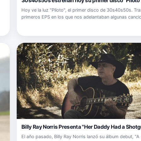
30s40s50s estrenan hoy su primer disco "Piloto
Hoy ve la luz "Piloto", el primer disco de 30s40s50s. Tr
primeros EPS en los que nos adelantaban algunas canci
Bely Basarte, David Otero y Tato Latorre nos presentan a
resto de temas que conforman su primer disco. En total
Billy Ray Norris Presenta "Her Daddy Had a Shot
El año pasado, Billy Ray Norris lanzó su álbum debut, "A L