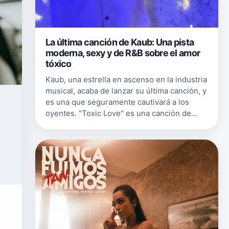
La última canción de Kaub: Una pista
moderna, sexy y de R&B sobre el amor
tóxico
Kaub, una estrella en ascenso en la industria
musical, acaba de lanzar su última canción, y
es una que seguramente cautivará a los
oyentes. "Toxic Love" es una canción de
R&amp;B suave y moderna con letras que
exploran el dolor y la complej…