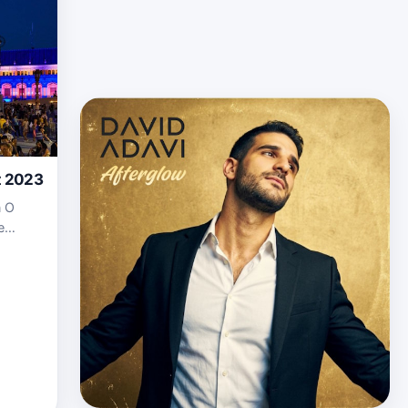
t 2023
n O
e
egresa
a de…