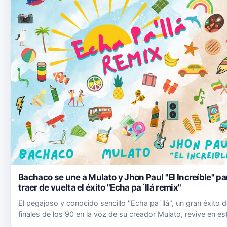
Bachaco se une a Mulato y Jhon Paul "El Increíble" pa
traer de vuelta el éxito "Echa pa´llá remix"
El pegajoso y conocido sencillo "Echa pa´llá", un gran éxito 
finales de los 90 en la voz de su creador Mulato, revive en es
2023 gracias al artista Bachaco. En esta nueva versión remix,