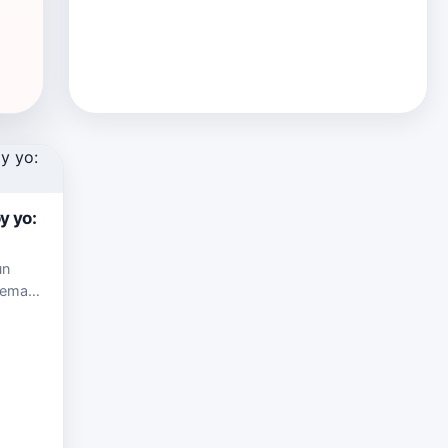
y yo:
un
tema
 soy
or