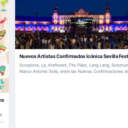
Nuevos Artistas Confirmados Icónica Sevilla Fes
Scorpions, Lp, Kraftwerk, Fito Páez, Lang Lang, Solomu
Marco Antonio Solís, entre las Nuevas Confirmaciones d
Icónica Sevilla Fest 2023. Del 15 de junio al 22 de julio r
ICÓNICA Sevilla Fest al patrimonial escenario de la Plaz
ra
de
te
 el