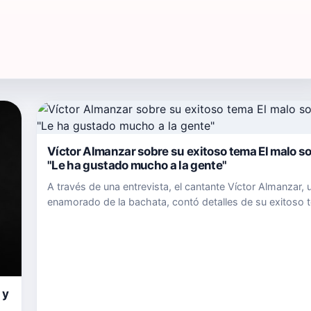
Víctor Almanzar sobre su exitoso tema El malo so
"Le ha gustado mucho a la gente"
A través de una entrevista, el cantante Víctor Almanzar, 
enamorado de la bachata, contó detalles de su exitoso 
que está presentando en varios países, titulado "El malo
yo". Víctor Almanzar es un músico, cantante y composit
nac…
 y