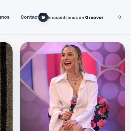
omos
Contacto
G
Encuéntranos en
Groover