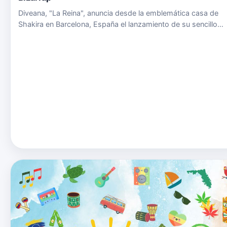
Diveana, "La Reina", anuncia desde la emblemática casa de
Shakira en Barcelona, España el lanzamiento de su sencillo
Music Sessions Vol. 53 en versión merengue de la mano de 
Music Group. Music Sessions Vol.53 es un
tema&nbsp;trabajado po…