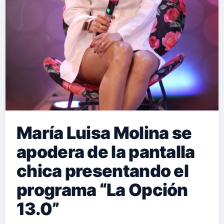
encontrarse en un punto diferente al
de la otra persona dentro de una
relación afectiva. Es un tema repleto
de nost…
María Luisa Molina se
apodera de la pantalla
chica presentando el
programa “La Opción
13.0”