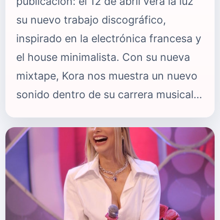
publicación: el 12 de abril verá la luz
su nuevo trabajo discográfico,
inspirado en la electrónica francesa y
el house minimalista. Con su nueva
mixtape, Kora nos muestra un nuevo
sonido dentro de su carrera musical,
más cercano a la cultura de club pero
sin perder de vista su faceta íntima.
Previamente, pudimos escuchar sus
adelantos "R3ALID4D", "mi am0r",
"desde arriba" y "olvido". "solitude" es
una canción que habla sobre