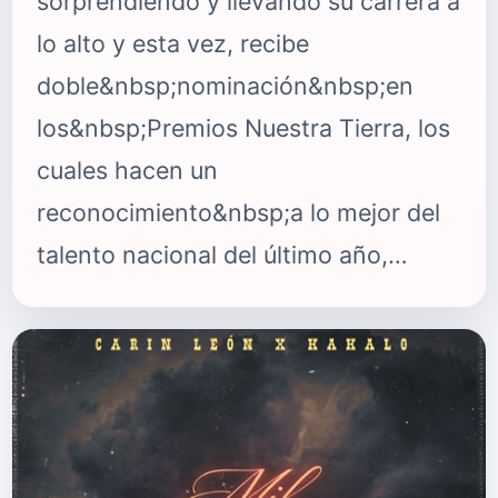
sorprendiendo y llevando su carrera a
lo alto y esta vez, recibe
doble&nbsp;nominación&nbsp;en
los&nbsp;Premios Nuestra Tierra, los
cuales hacen un
reconocimiento&nbsp;a lo mejor del
talento nacional del último año,
donde Greeicy sigue
destacándose&nbsp;anualmente. Los
Premios Nuestra Tierra 2023 resaltan
a la artista por su&nbsp;impacto y
talento que ha demostrado con su