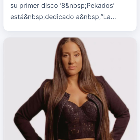
su primer disco ‘8&nbsp;Pekados’
está&nbsp;dedicado a&nbsp;“La…