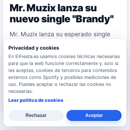
Mr. Muzix lanza su
nuevo single "Brandy"
Mr. Muzix lanza su esperado single
llamado "Brandy". Este single es una
Privacidad y cookies
obra maestra completa de Mr. Muzix,
En ElFiesta.es usamos cookies técnicas necesarias
para que la web funcione correctamente y, solo si
ya que no solo escribió la canción,
las aceptas, cookies de terceros para contenidos
sino que también la grabó, produjo y
externos como Spotify y posibles mediciones de
uso. Puedes aceptar o rechazar las cookies no
diseñó. La canción es una mezcla
necesarias.
perfecta de ritmos y melod…
Leer política de cookies
Rechazar
Aceptar