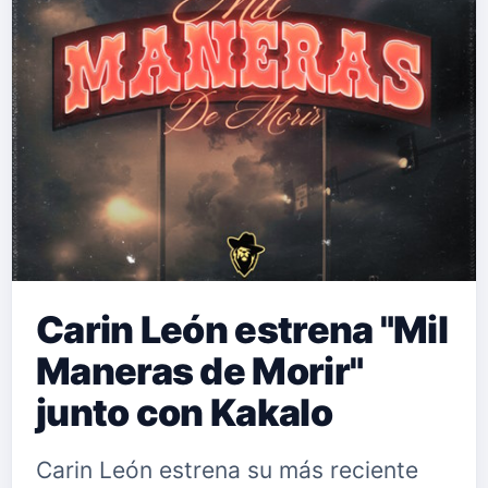
carrera, llenando de amor, ritmo y
buena música a sus seguidores y
logrando un extraordinario alcance
en la industria musical. Fue nominada
en las categorías&nbsp;''MEJOR
ARTISTA POP''&nbsp;Y ''CANCIÓN
DEL AÑO''&nbsp;con su sencillo&…
Carin León estrena "Mil
Maneras de Morir"
junto con Kakalo
Carin León estrena su más reciente