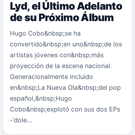
Lyd, el Último Adelanto
de su Próximo Álbum
Hugo Cobo&nbsp;se ha
convertido&nbsp;en uno&nbsp;de los
artistas jóvenes con&nbsp;más
proyección de la escena nacional.
Generacionalmente incluido
en&nbsp;La Nueva Ola&nbsp;del pop
español,&nbsp;Hugo
Cobo&nbsp;explotó con sus dos EPs
-‘dole…