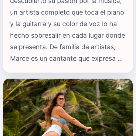
descubierto su pasión por la música,
un artista completo que toca el piano
y la guitarra y su color de voz lo ha
hecho sobresalir en cada lugar donde
se presenta. De familia de artistas,
Marce es un cantante que expresa su
amor por la salsa pero que además
canta reggaetón y pop, una voz que
viene abriéndose camino en el mundo
de la música. Nacido en la provincia
de Buenos Aires, el artista aspira a
desarrollar una carrera a nivel