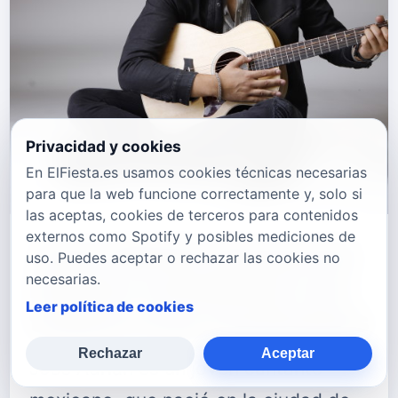
Privacidad y cookies
En ElFiesta.es usamos cookies técnicas necesarias
para que la web funcione correctamente y, solo si
las aceptas, cookies de terceros para contenidos
externos como Spotify y posibles mediciones de
José Adrián interpreta
uso. Puedes aceptar o rechazar las cookies no
música romántica con
necesarias.
Leer política de cookies
toques muy mexicanos
Rechazar
Aceptar
José Adrián es un joven cantante