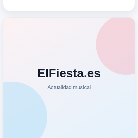
Multiplataforma. Sigue en Instagram
a&nbsp;Lina Sanabria
en&nbsp;www.instagram.com…