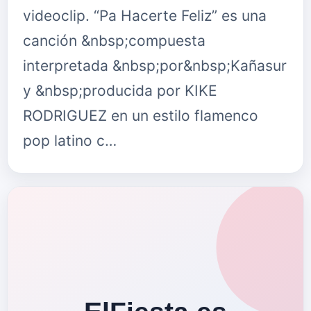
videoclip. “Pa Hacerte Feliz” es una
canción &nbsp;compuesta
interpretada &nbsp;por&nbsp;Kañasur
y &nbsp;producida por KIKE
RODRIGUEZ en un estilo flamenco
pop latino c…