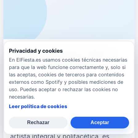
"Ilesa" El nuevo disco
Privacidad y cookies
En ElFiesta.es usamos cookies técnicas necesarias
de Edith Salazar
para que la web funcione correctamente y, solo si
las aceptas, cookies de terceros para contenidos
Este disco de 16 canciones es un
externos como Spotify y posibles mediciones de
uso. Puedes aceptar o rechazar las cookies no
reencuentro con su música y defiende
necesarias.
el pop con referencias jazzísticas,
Leer política de cookies
clásicas, latinas y de la música negra
Rechazar
Aceptar
norteamericana. Edith Salazar es una
artista integral y polifacética, es