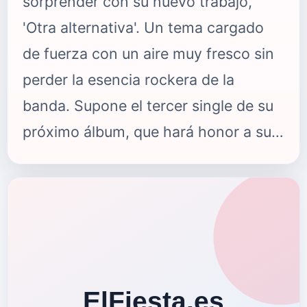
sorprender con su nuevo trabajo,
'Otra alternativa'. Un tema cargado
de fuerza con un aire muy fresco sin
perder la esencia rockera de la
banda. Supone el tercer single de su
próximo álbum, que hará honor a su
25 aniversario. Al igual que los
anteriores, 'Otra alternativa' está
producida por&nbsp;Alexander
Pantchenko en los estudios ‘Music
&amp; Team’ (Madrid). Compuesta
por Sergio M. Crovetto, nos habla