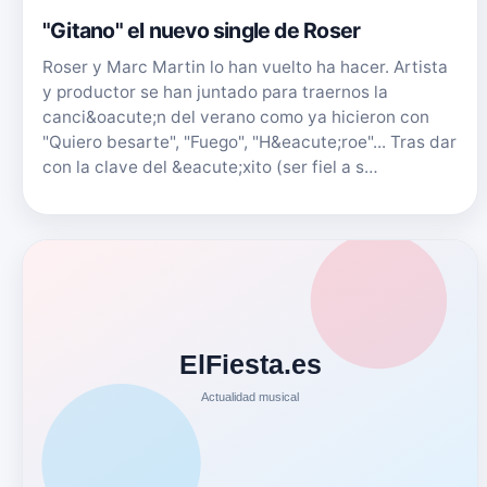
"Gitano" el nuevo single de Roser
Roser y Marc Martin lo han vuelto ha hacer. Artista
y productor se han juntado para traernos la
canci&oacute;n del verano como ya hicieron con
"Quiero besarte", "Fuego", "H&eacute;roe"... Tras dar
con la clave del &eacute;xito (ser fiel a s…