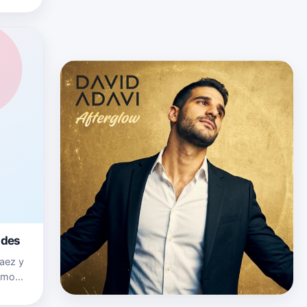
ovi
ndes
Saez y
omo
l. Muy