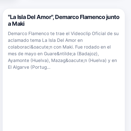
"La Isla Del Amor", Demarco Flamenco junto
a Maki
Demarco Flamenco te trae el Videoclip Oficial de su
aclamado tema La Isla Del Amor en
colaboraci&oacute;n con Maki. Fue rodado en el
mes de mayo en Guare&ntilde;a (Badajoz),
Ayamonte (Huelva), Mazag&oacute;n (Huelva) y en
El Algarve (Portug…