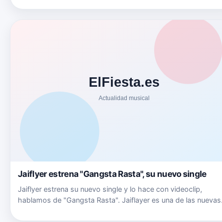
Puedes seguir a &Oacute;scar Pertusa en: Su Twitter
twitter.com/OscarPertusa Su Canal …
Jaiflyer estrena "Gangsta Rasta", su nuevo single
Jaiflyer estrena su nuevo single y lo hace con videoclip,
hablamos de "Gangsta Rasta". Jaiflayer es una de las nuevas
referencias que juega entre el rap m&aacute;s intenso con
toques de rock y el respeto por el sonido de la vieja escuela.