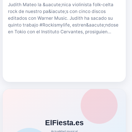
Judith Mateo la &uacute;nica violinista folk-celta
rock de nuestro pa&iacute;s con cinco discos
editados con Warner Music. Judith ha sacado su
quinto trabajo #Rockismylife, estren&aacute;ndose
en Tokio con el Instituto Cervantes, prosiguien…