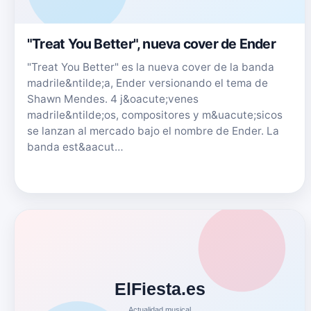
"Treat You Better", nueva cover de Ender
"Treat You Better" es la nueva cover de la banda
madrile&ntilde;a, Ender versionando el tema de
Shawn Mendes. 4 j&oacute;venes
madrile&ntilde;os, compositores y m&uacute;sicos
se lanzan al mercado bajo el nombre de Ender. La
banda est&aacut…