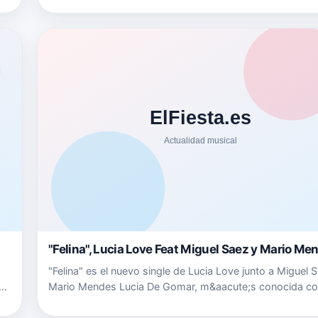
seguir a Mabel Moya en su Twitter twitter.com/mabel_m
{fa…
"Felina", Lucia Love Feat Miguel Saez y Mario Me
"Felina" es el nuevo single de Lucia Love junto a Miguel 
Mario Mendes Lucia De Gomar, m&aacute;s conocida c
Luc&iacute;a Love, es una joven artista Gaditana de 21
a&ntilde;os con el reggaeton como estilo m&uacute;sica