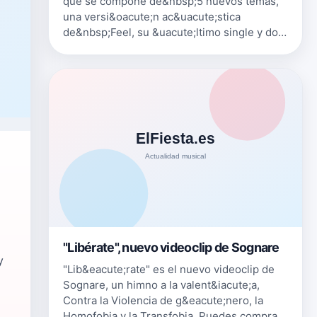
que se compone de&nbsp;5 nuevos temas,
una versi&oacute;n ac&uacute;stica
de&nbsp;Feel, su &uacute;ltimo single y dos
remixes. Como carta de
presentaci&oacute;n se extrae
como&nbsp;primer single&nb…
"Libérate", nuevo videoclip de Sognare
y
"Lib&eacute;rate" es el nuevo videoclip de
Sognare, un himno a la valent&iacute;a,
Contra la Violencia de g&eacute;nero, la
Homofobia y la Transfobia. Puedes comprar