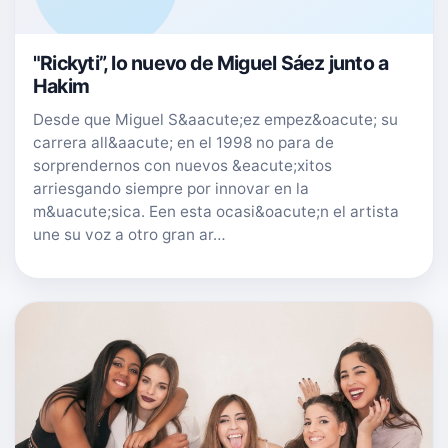
"Rickyti”, lo nuevo de Miguel Sáez junto a
Hakim
Desde que Miguel S&aacute;ez empez&oacute; su
carrera all&aacute; en el 1998 no para de
sorprendernos con nuevos &eacute;xitos
arriesgando siempre por innovar en la
m&uacute;sica. Een esta ocasi&oacute;n el artista
une su voz a otro gran ar…