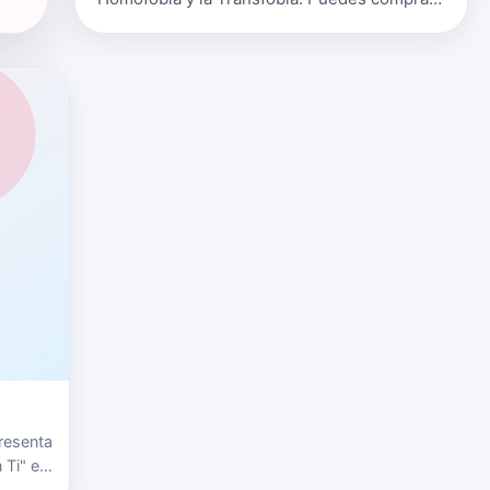
"Lib&eacute;rate" en iTunes o escudcharlo
en Spotify. Sognare es un grupo …
resenta
 Ti" es
des