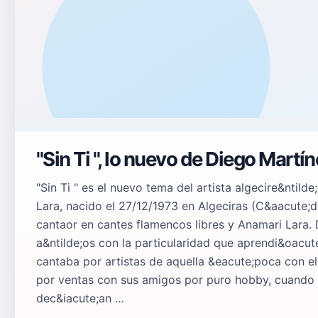
"Sin Ti ", lo nuevo de Diego Martí
"Sin Ti " es el nuevo tema del artista algecire&ntil
Lara, nacido el 27/12/1973 en Algeciras (C&aacute;d
cantaor en cantes flamencos libres y Anamari Lara.
a&ntilde;os con la particularidad que aprendi&oacut
cantaba por artistas de aquella &eacute;poca con el
por ventas con sus amigos por puro hobby, cuando y
dec&iacute;an …