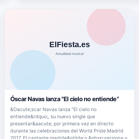
pronto…
Óscar Navas lanza "El cielo no entiende”
&Oacute;scar Navas lanza "El cielo no
entiende&rdquo;, su nuevo single que
presentar&aacute; por primera vez en directo
durante las celebraciones del World Pride Madrid
2017. El cantante madrile&ntilde;o &nbsp;versiona y