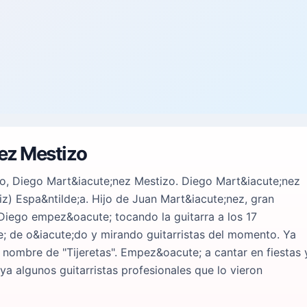
nez Mestizo
de;o, Diego Mart&iacute;nez Mestizo. Diego Mart&iacute;nez
iz) Espa&ntilde;a. Hijo de Juan Mart&iacute;nez, gran
 Diego empez&oacute; tocando la guitarra a los 17
e; de o&iacute;do y mirando guitarristas del momento. Ya
 nombre de "Tijeretas". Empez&oacute; a cantar en fiestas 
a algunos guitarristas profesionales que lo vieron