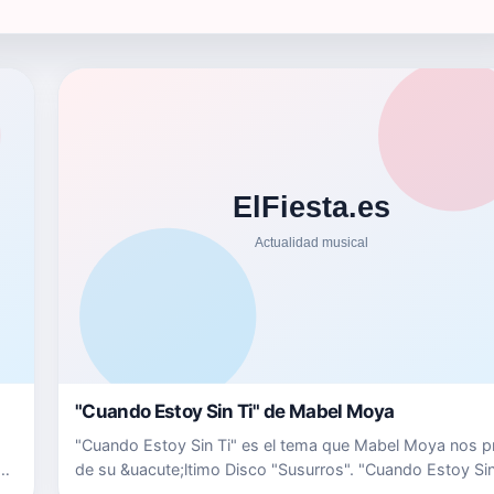
"Cuando Estoy Sin Ti" de Mabel Moya
"Cuando Estoy Sin Ti" es el tema que Mabel Moya nos p
sa
de su &uacute;ltimo Disco "Susurros". "Cuando Estoy Sin
un tema con m&uacute;sica y letra de Mabel Moya. Pue