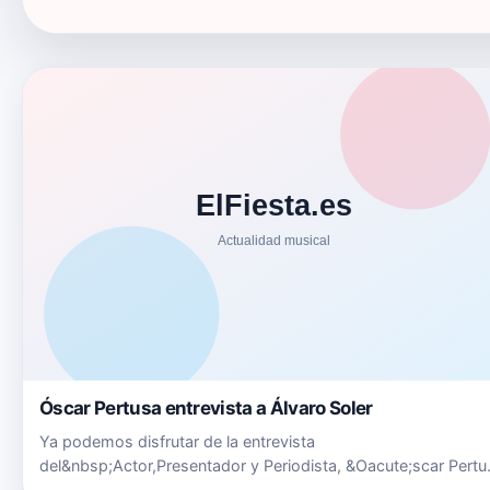
Óscar Pertusa entrevista a Álvaro Soler
Ya podemos disfrutar de la entrevista
del&nbsp;Actor,Presentador y Periodista, &Oacute;scar Pertu
a &Aacute;lvaro Soler en M&eacute;xico para Happy FM.