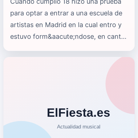
Cuando cumplio 18 hizo una prueba
para optar a entrar a una escuela de
artistas en Madrid en la cual entro y
estuvo form&aacute;ndose, en canto,
telegenia y estudio de
grabaci&oacute;n durante 3
a&ntilde;os. Ya acabando sus
estudios opto a entrar a un
m&aacute;ster profesional de canto,
en el que tuvo que hacer un casting
para toda Espa&ntilde;a y las Islas, de
las cuales solo quedaron 30 personas