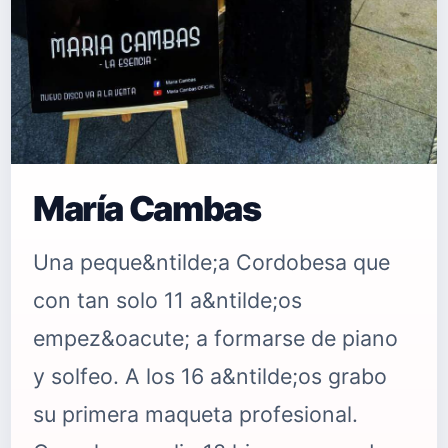
María Cambas
Una peque&ntilde;a Cordobesa que
con tan solo 11 a&ntilde;os
empez&oacute; a formarse de piano
y solfeo. A los 16 a&ntilde;os grabo
su primera maqueta profesional.