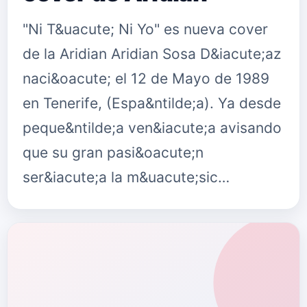
"Ni T&uacute; Ni Yo" es nueva cover
de la Aridian Aridian Sosa D&iacute;az
naci&oacute; el 12 de Mayo de 1989
en Tenerife, (Espa&ntilde;a). Ya desde
peque&ntilde;a ven&iacute;a avisando
que su gran pasi&oacute;n
ser&iacute;a la m&uacute;sic…