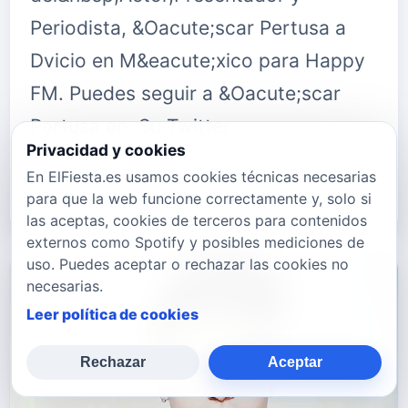
Periodista, &Oacute;scar Pertusa a
Dvicio en M&eacute;xico para Happy
FM. Puedes seguir a &Oacute;scar
Pertusa en: Su Twitter
Privacidad y cookies
twitter.com/OscarPertusa Su Canal de
En ElFiesta.es usamos cookies técnicas necesarias
Youtube {f…
para que la web funcione correctamente y, solo si
las aceptas, cookies de terceros para contenidos
externos como Spotify y posibles mediciones de
uso. Puedes aceptar o rechazar las cookies no
necesarias.
Leer política de cookies
Rechazar
Aceptar