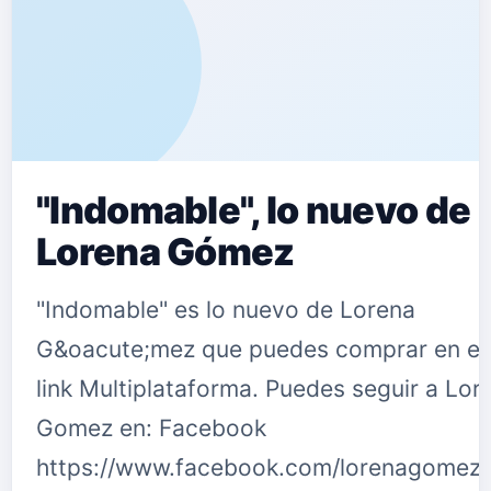
de toda Espa&ntilde;a. Y por ello tuvo
que pagar 6.000&euro; Cuando
termin&oacute; to…
"Indomable", lo nuevo de
Lorena Gómez
"Indomable" es lo nuevo de Lorena
G&oacute;mez que puedes comprar en es
link Multiplataforma. Puedes seguir a Lor
Gomez en: Facebook
https://www.facebook.com/lorenagomezi