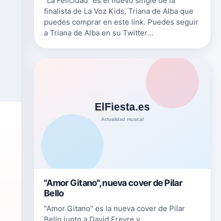
"La Felicidad" es el nuevo single de la
finalista de La Voz Kids, Triana de Alba que
puedes comprar en este link. Puedes seguir
a Triana de Alba en su Twitter
twitter.com/OficialTriana Art&iacute;culo con
la colaboraci&oacute;n de twitter.c…
"Amor Gitano", nueva cover de Pilar
Bello
"Amor Gitano" es la nueva cover de Pilar
Bello junto a David Freyre y