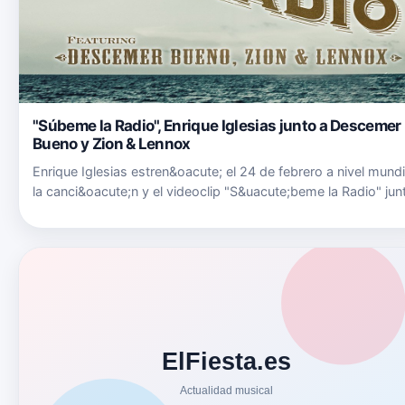
"Súbeme la Radio", Enrique Iglesias junto a Descemer
Bueno y Zion & Lennox
Enrique Iglesias estren&oacute; el 24 de febrero a nivel mundi
la canci&oacute;n y el videoclip "S&uacute;beme la Radio" jun
a Descemer Bueno y Zion &amp; Lennox.&nbsp;Est&aacute;
disponible en plataformas digitales: iTunes ( https://it…