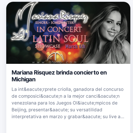
Mariana Risquez brinda concierto en
Michigan
La int&eacute;rprete criolla, ganadora del concurso
de composici&oacute;n a la mejor canci&oacute;n
venezolana para los Juegos Ol&iacute;mpicos de
Beijing, presentar&aacute; su versatilidad
interpretativa en marzo y grabar&aacute; su live a…