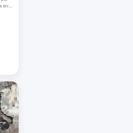
a en:
Su
are}