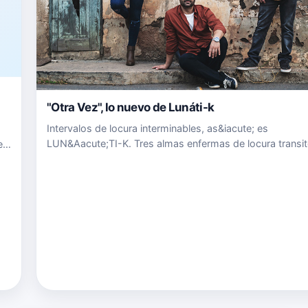
"Otra Vez", lo nuevo de Lunáti-k
Intervalos de locura interminables, as&iacute; es
LUN&Aacute;TI-K. Tres almas enfermas de locura transit
e
pasi&oacute;n por la m&uacute;sica. Aliados de la luna, 
locos muy cuerdos, te contagiar&aacute;n con esa dosi
l
locura qu…