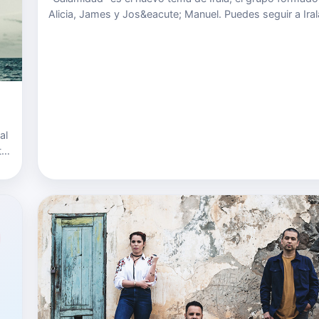
Alicia, James y Jos&eacute; Manuel. Puedes seguir a Iral
Su Web irala.weebly.com Su Twitter twitter.com/jmirala 
Facebook www.facebook.com/irala.musica {fastsocialsh
al
to