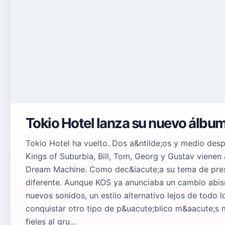
Tokio Hotel lanza su nuevo álbu
Tokio Hotel ha vuelto. Dos a&ntilde;os y medio desp
Kings of Suburbia, Bill, Tom, Georg y Gustav viene
Dream Machine. Como dec&iacute;a su tema de prese
diferente. Aunque KOS ya anunciaba un cambio abism
nuevos sonidos, un estilo alternativo lejos de todo lo
conquistar otro tipo de p&uacute;blico m&aacute;s m
fieles al gru…