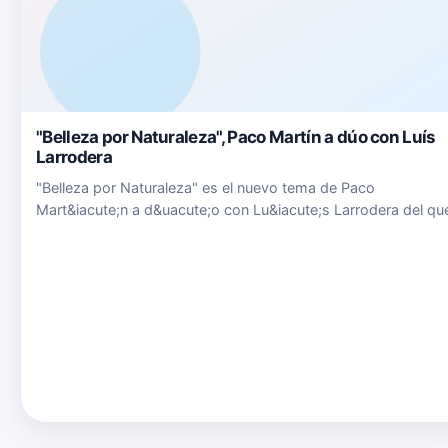
"Belleza por Naturaleza", Paco Martín a dúo con Luís
Larrodera
"Belleza por Naturaleza" es el nuevo tema de Paco
Mart&iacute;n a d&uacute;o con Lu&iacute;s Larrodera del qu
os presentamos el video Lyric El popular presentador de
televisi&oacute;n Luis Larrodera se convierte en productor de
nuevo proy…