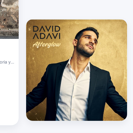
oria y
estos
s de