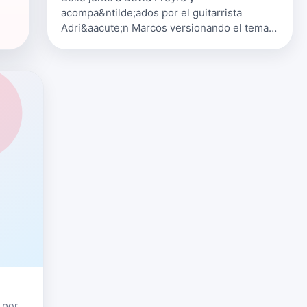
acompa&ntilde;ados por el guitarrista
Adri&aacute;n Marcos versionando el tema
de Beyonc&eacute; y Alejandro Fernandez.
Puedes seguir a Pilar Bello en: Su Web
pilarbello.…
 por