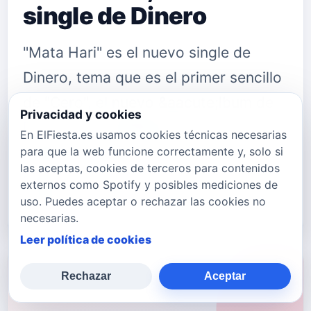
single de Dinero
"Mata Hari" es el nuevo single de
Dinero, tema que es el primer sencillo
de "Cero", el nuevo &aacute;lbum de
Privacidad y cookies
Dinero que saldr&aacute; a la venta el
En ElFiesta.es usamos cookies técnicas necesarias
pr&oacute;ximo 3 de febrero. Puedes
para que la web funcione correctamente y, solo si
las aceptas, cookies de terceros para contenidos
seguir a Dinero en: Su Twitter
externos como Spotify y posibles mediciones de
twitter.com/dineromusic S…
uso. Puedes aceptar o rechazar las cookies no
necesarias.
Leer política de cookies
Rechazar
Aceptar