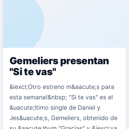
Gemeliers presentan
"Si te vas"
&iexcl;Otro estreno m&aacute;s para
esta semana!&nbsp; "Si te vas" es el
&uacute;ltimo single de Daniel y
Jes&uacute;s, Gemeliers, obtenido de
su &aacute;lbum "Gracias" y &iexcl;ya