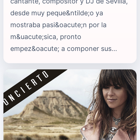
cantante, compositor y DJ de Sevilla,
desde muy peque&ntilde;o ya
mostraba pasi&oacute;n por la
m&uacute;sica, pronto
empez&oacute; a componer sus
primeras canciones y a grabar sus
primeros temas y discos. A lo largo
de su trayectoria art&iacute;stica
suma ya m&aacute;s de 1.700.000
plays de sus canciones en las
plataformas digitales. A lo largo del
a&ntilde;o pasado, Flow Records