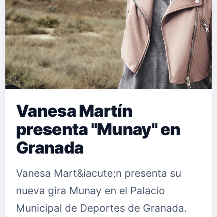
comienza a llevar la carrera de Frank
y ahora en este 2017 sacan, junto a
Universal Music Spain, su single
&ldquo;Provoc&aacut…
Vanesa Martín
presenta "Munay" en
Granada
Vanesa Mart&iacute;n presenta su
nueva gira Munay en el Palacio
Municipal de Deportes de Granada.