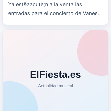
Ya est&aacute;n a la venta las
entradas para el concierto de Vanesa
Mart&iacute;n que tendr&aacute;
lugar en el Palacio Municipal de
Deportes …