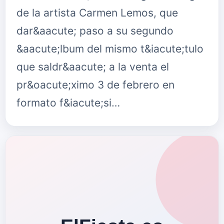
de la artista Carmen Lemos, que
dar&aacute; paso a su segundo
&aacute;lbum del mismo t&iacute;tulo
que saldr&aacute; a la venta el
pr&oacute;ximo 3 de febrero en
formato f&iacute;si…