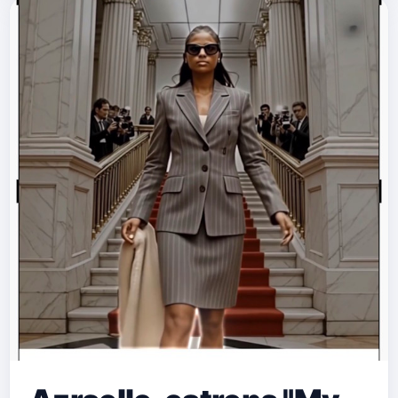
grooves de reguetón limpios y un
beat que conecta con la escena latina
actual, el sencillo se perfila como una
de las propuestas más enérgicas y
contemporáneas de la temporada.
"Papi Bú" destaca por un hook
minimalista pero muy efectivo, beats
contundentes y una producción
moderna que fusiona sonidos
electrón…