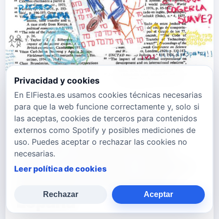
Privacidad y cookies
En ElFiesta.es usamos cookies técnicas necesarias
Aria Vega presenta
para que la web funcione correctamente y, solo si
las aceptas, cookies de terceros para contenidos
"TOTOTO (+4)": un
externos como Spotify y posibles mediciones de
himno afrocaribeño
uso. Puedes aceptar o rechazar las cookies no
necesarias.
que conquista redes y
Leer política de cookies
anuncia su llegada a
Rechazar
Aceptar
España