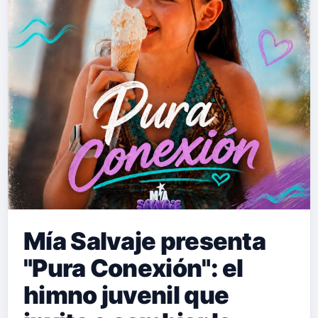
que fusiona la ranchera, la banda
sinaloense y el despecho tradicional
colombiano, Luis Alfonso entrega una
de las baladas más emotivas de su
repertorio. "Qué Ironía" se sumerge
en la contra…
Mía Salvaje presenta
"Pura Conexión": el
himno juvenil que