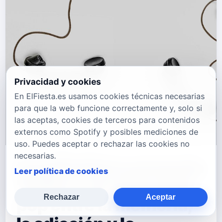
Privacidad y cookies
En ElFiesta.es usamos cookies técnicas necesarias
para que la web funcione correctamente y, solo si
las aceptas, cookies de terceros para contenidos
externos como Spotify y posibles mediciones de
uso. Puedes aceptar o rechazar las cookies no
necesarias.
thegiftofdave presenta
Leer política de cookies
"Sober": un viaje indie-
Rechazar
Aceptar
pop entre la memoria,