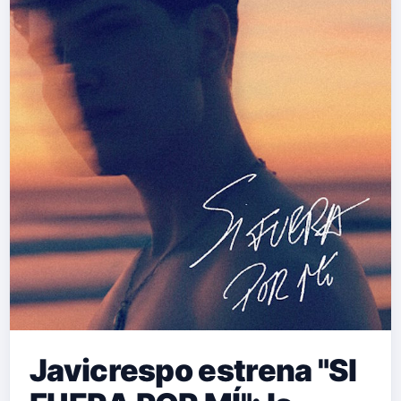
genuinas, transmitiendo alegría,
complicidad y buena energía desde el
primer acorde. Con este lanzamiento,
ambas artistas demuestran que el
pop en español con aroma sureño
tiene un espacio destacado en la
escena musical actual. "QUÉ BUENO
VERTE"…
Javicrespo estrena "SI