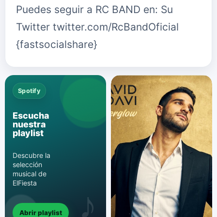
Puedes seguir a RC BAND en: Su
Twitter twitter.com/RcBandOficial
{fastsocialshare}
Spotify
Escucha
nuestra
playlist
Descubre la
selección
musical de
ElFiesta
Abrir playlist