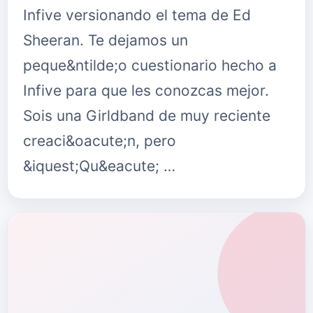
Infive versionando el tema de Ed
Sheeran. Te dejamos un
peque&ntilde;o cuestionario hecho a
Infive para que les conozcas mejor.
Sois una Girldband de muy reciente
creaci&oacute;n, pero
&iquest;Qu&eacute; …