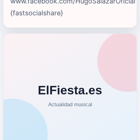
www.facebook.com/HugoSalazarOficial
{fastsocialshare}