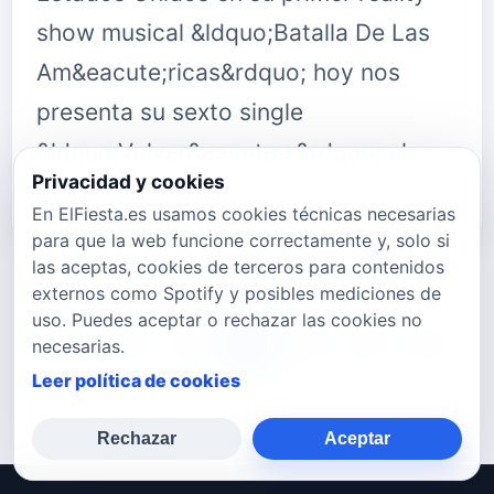
show musical &ldquo;Batalla De Las
Am&eacute;ricas&rdquo; hoy nos
presenta su sexto single
&ldquo;Volver&aacute;s&rdquo; el
Privacidad y cookies
cual est…
En ElFiesta.es usamos cookies técnicas necesarias
para que la web funcione correctamente y, solo si
las aceptas, cookies de terceros para contenidos
externos como Spotify y posibles mediciones de
uso. Puedes aceptar o rechazar las cookies no
744
745
746
747
748
749
750
necesarias.
Leer política de cookies
Rechazar
Aceptar