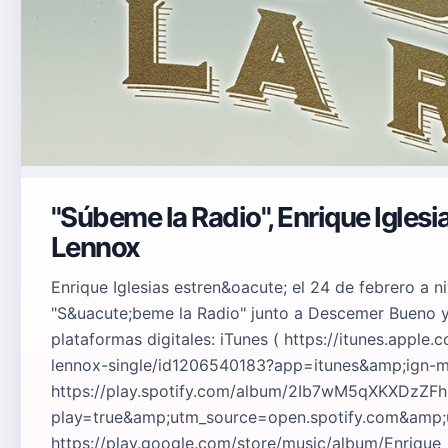
"Súbeme la Radio", Enrique Igles
Lennox
Enrique Iglesias estren&oacute; el 24 de febrero a ni
"S&uacute;beme la Radio" junto a Descemer Bueno y
plataformas digitales: iTunes ( https://itunes.app
lennox-single/id1206540183?app=itunes&amp;ign-m
https://play.spotify.com/album/2Ib7wM5qXKXDzZ
play=true&amp;utm_source=open.spotify.com&amp;
https://play.google.com/store/music/album/Enriqu