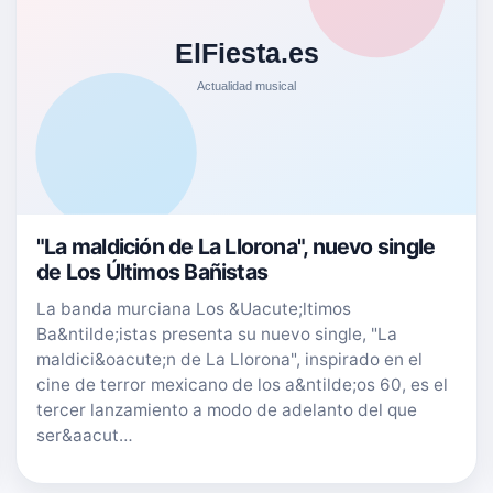
"La maldición de La Llorona", nuevo single
de Los Últimos Bañistas
La banda murciana Los &Uacute;ltimos
Ba&ntilde;istas presenta su nuevo single, "La
maldici&oacute;n de La Llorona", inspirado en el
cine de terror mexicano de los a&ntilde;os 60, es el
tercer lanzamiento a modo de adelanto del que
ser&aacut…