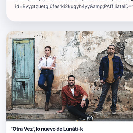
id=Bvygtzuetgl6fesrki2kugyh4yy&amp;PAffiliateID=1
"Otra Vez", lo nuevo de Lunáti-k