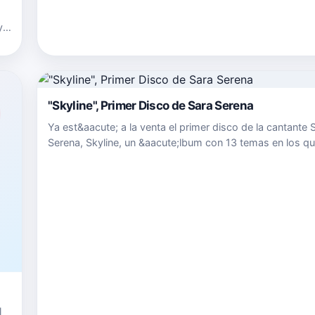
versatilidad interpretativa en marzo y grabar&aacute; su 
y
"Skyline", Primer Disco de Sara Serena
Ya est&aacute; a la venta el primer disco de la cantante 
Serena, Skyline, un &aacute;lbum con 13 temas en los qu
joven artista de tan solo 18 a&ntilde;os muestra su gran
con una amplia variedad de sonidos y una combinaci&o
l