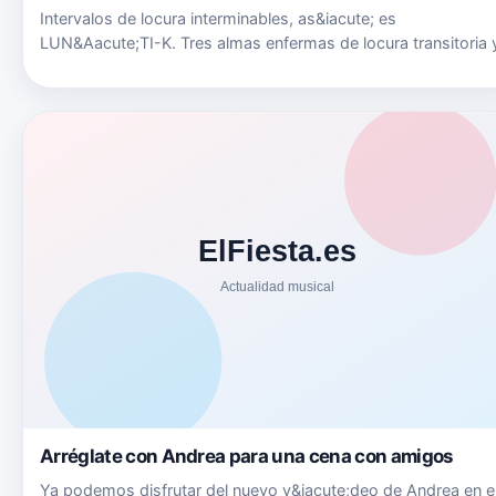
Intervalos de locura interminables, as&iacute; es
LUN&Aacute;TI-K. Tres almas enfermas de locura transitoria 
pasi&oacute;n por la m&uacute;sica. Aliados de la luna, estos
locos muy cuerdos, te contagiar&aacute;n con esa dosis de
locura qu…
Arréglate con Andrea para una cena con amigos
Ya podemos disfrutar del nuevo v&iacute;deo de Andrea en e