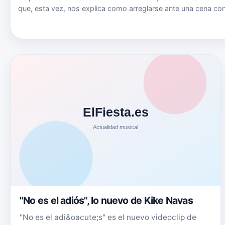
que, esta vez, nos explica como arreglarse ante una cena co
amigos. Puedes seguir a Andrea en: Su Twitter
twitter.com/andreafighter95 Su Instagram:
www.instagram.com/andreafighter…
"No es el adiós", lo nuevo de Kike Navas
"No es el adi&oacute;s" es el nuevo videoclip de