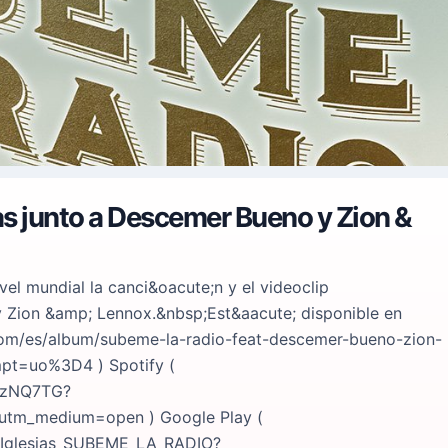
ias junto a Descemer Bueno y Zion &
vel mundial la canci&oacute;n y el videoclip
 Zion &amp; Lennox.&nbsp;Est&aacute; disponible en
le.com/es/album/subeme-la-radio-feat-descemer-bueno-zion-
pt=uo%3D4 ) Spotify (
FhzNQ7TG?
utm_medium=open ) Google Play (
e_Iglesias_SUBEME_LA_RADIO?