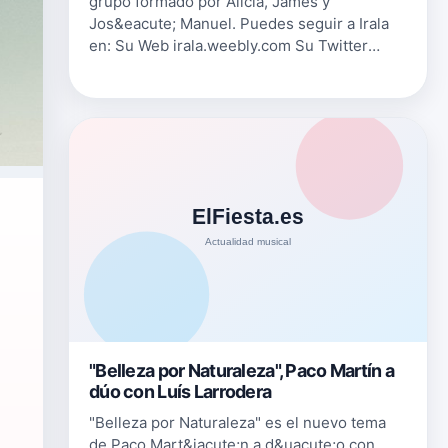
grupo formado por Alicia, James y
Jos&eacute; Manuel. Puedes seguir a Irala
en: Su Web irala.weebly.com Su Twitter
twitter.com/jmirala Su Facebook
www.facebook.com/irala.musica
{fastsocialshare}
"Belleza por Naturaleza", Paco Martín a
dúo con Luís Larrodera
"Belleza por Naturaleza" es el nuevo tema
de Paco Mart&iacute;n a d&uacute;o con