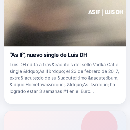
“As If”, nuevo single de Luis DH
Luis DH edita a trav&eacute;s del sello Vodka Cat el
single &ldquo;As If&rdquo; el 23 de febrero de 2017,
extra&iacute;do de su &uacute;ltimo &aacute;lbum,
&ldquo;Hometown&rdquo;. &ldquo;As If&rdquo; ha
logrado estar 3 semanas #1 en el Euro…