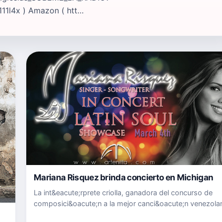
11l4x ) Amazon ( htt…
Mariana Risquez brinda concierto en Michigan
La int&eacute;rprete criolla, ganadora del concurso de
composici&oacute;n a la mejor canci&oacute;n venezola
los Juegos Ol&iacute;mpicos de Beijing, presentar&aacut