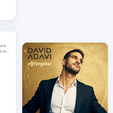
live a…
Sara
e la
 voz
acute…