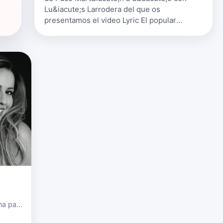
Lu&iacute;s Larrodera del que os
presentamos el video Lyric El popular
presentador de televisi&oacute;n Luis
Larrodera se convierte en productor del
nuevo proy…
na para
e; su