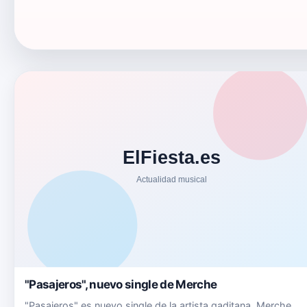
"Pasajeros", nuevo single de Merche
"Pasajeros" es nuevo single de la artista gaditana, Merche.