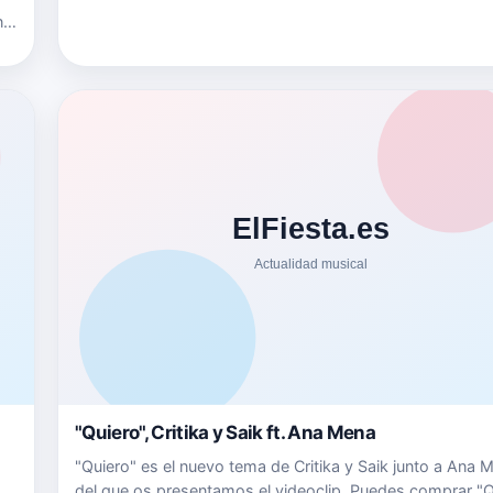
nk
r
"Quiero", Critika y Saik ft. Ana Mena
"Quiero" es el nuevo tema de Critika y Saik junto a Ana 
s
del que os presentamos el videoclip. Puedes comprar "Q