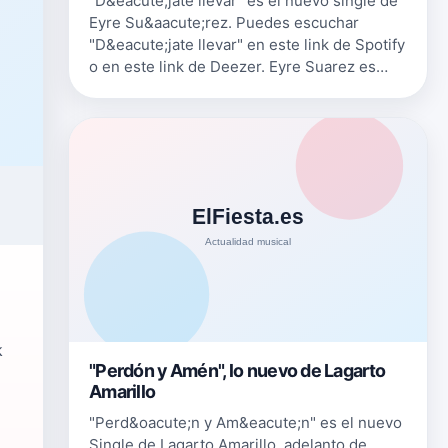
"D&eacute;jate llevar" es el nuevo single de
Eyre Su&aacute;rez. Puedes escuchar
"D&eacute;jate llevar" en este link de Spotify
o en este link de Deezer. Eyre Suarez es
cantautora. Compone tanto la letra como la
m&uacute;sica de sus cancion…
k
"Perdón y Amén", lo nuevo de Lagarto
Amarillo
"Perd&oacute;n y Am&eacute;n" es el nuevo
Single de Lagarto Amarillo, adelanto de