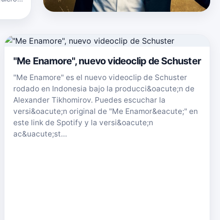
y o en
"Me Enamore", nuevo videoclip de Schuster
"Me Enamore" es el nuevo videoclip de Schuster
rodado en Indonesia bajo la producci&oacute;n de
Alexander Tikhomirov. Puedes escuchar la
versi&oacute;n original de "Me Enamor&eacute;" en
este link de Spotify y la versi&oacute;n
ac&uacute;st…