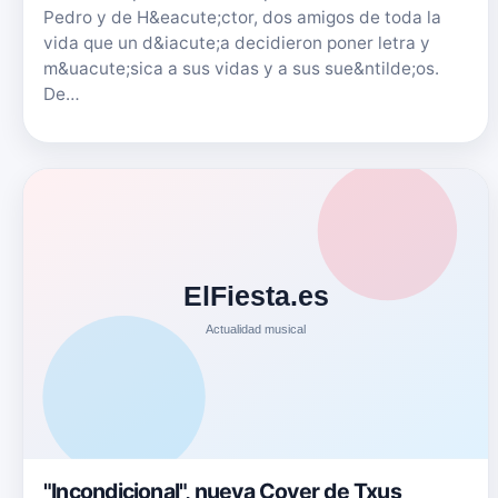
Pedro y de H&eacute;ctor, dos amigos de toda la
vida que un d&iacute;a decidieron poner letra y
m&uacute;sica a sus vidas y a sus sue&ntilde;os.
De…
"Incondicional", nueva Cover de Txus