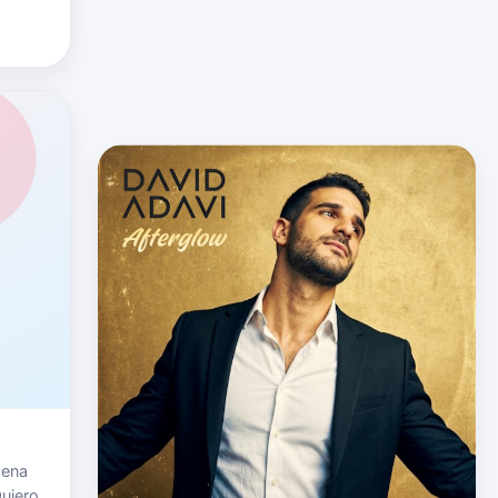
Mena
uiero"