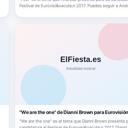
Festival de Eurovisi&oacute;n 2017. Puedes seguir a And
en: Facebook www.facebook.com/AndreasMusicOTwitt
r…
www.twitter.com/_AndreasOficialSoundCloud
soundcloud.com/andreas_of…
"We are the one" de Dianni Brown para Eurovisió
"We are the one" es el tema que Dianni Brown presenta 
candidatura al Festival de Eurovisi&oacute;n 2017. Diann