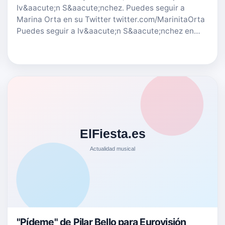
Iv&aacute;n S&aacute;nchez. Puedes seguir a
Marina Orta en su Twitter twitter.com/MarinitaOrta
Puedes seguir a Iv&aacute;n S&aacute;nchez en…
"Pídeme" de Pilar Bello para Eurovisión