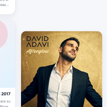
reas
er
n 2017
para su
i Brown