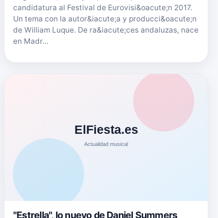
candidatura al Festival de Eurovisi&oacute;n 2017.
Un tema con la autor&iacute;a y producci&oacute;n
de William Luque. De ra&iacute;ces andaluzas, nace
en Madr…
"Estrella", lo nuevo de Daniel Summers