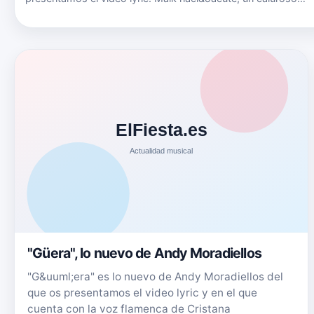
verano en Tenerife, donde pas&oacute; parte de su infancia. 
los 7 a&ntilde;os se mudo con su familia a un pueblecito de l
"Güera", lo nuevo de Andy Moradiellos
"G&uuml;era" es lo nuevo de Andy Moradiellos del
que os presentamos el video lyric y en el que
cuenta con la voz flamenca de Cristana