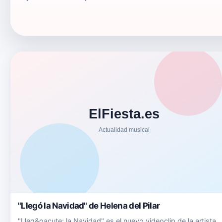
"Llegó la Navidad" de Helena del Pilar
"Lleg&oacute; la Navidad" es el nuevo videoclip de la artista