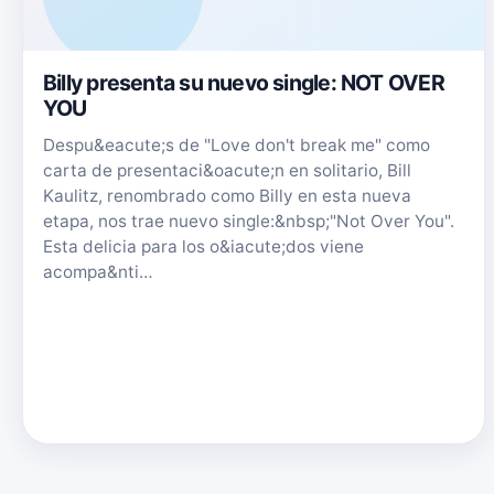
Billy presenta su nuevo single: NOT OVER
YOU
Despu&eacute;s de "Love don't break me" como
carta de presentaci&oacute;n en solitario, Bill
Kaulitz, renombrado como Billy en esta nueva
etapa, nos trae nuevo single:&nbsp;"Not Over You".
Esta delicia para los o&iacute;dos viene
acompa&nti…