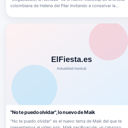
colombiana de Helena del Pilar invitando a conservar la
tradici&oacute;n. Puedes seguir a Helena del Pilar en: Su Web
www.helenadelpilar.com Su Twitter twitter.com/helenadelpila
"No te puedo olvidar", lo nuevo de Maik
"No te puedo olvidar" es el nuevo tema de Maik del que te
presentamos el video lyric. Maik naci&oacute; un caluroso