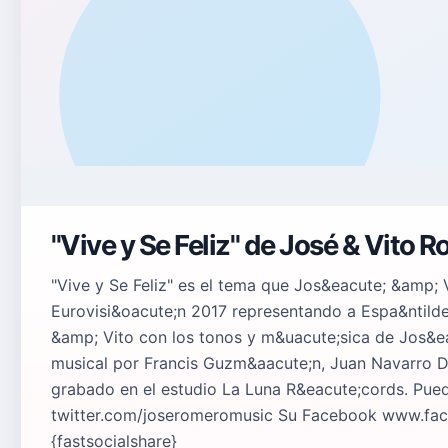
"Vive y Se Feliz" de José & Vito 
"Vive y Se Feliz" es el tema que Jos&eacute; &amp; 
Eurovisi&oacute;n 2017 representando a Espa&ntilde;
&amp; Vito con los tonos y m&uacute;sica de Jos&e
musical por Francis Guzm&aacute;n, Juan Navarro Dj
grabado en el estudio La Luna R&eacute;cords. Pued
twitter.com/joseromeromusic Su Facebook www.fa
{fastsocialshare}