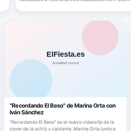
A
(Alberto Montiel Gonz&aacute;lez) naci&oacute; el 29 de 
a…
1992 en la ciudad espa&ntilde;ola de Madrid. Prov…
"Recordando El Beso" de Marina Orta con
Iván Sánchez
"Recordando El Beso" es el nuevo videoclip de la
cover de la actriz y cantante, Marina Orta junto a