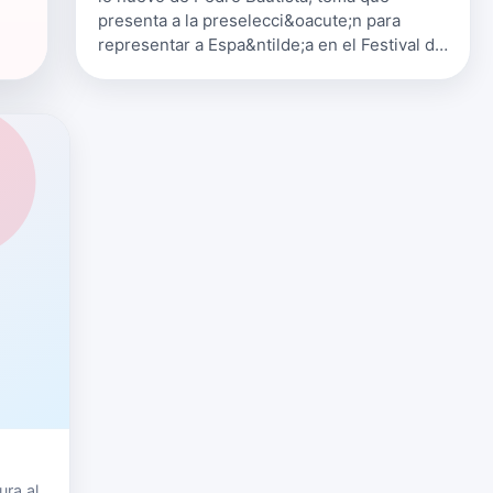
presenta a la preselecci&oacute;n para
representar a Espa&ntilde;a en el Festival de
Eurovisi&oacute;n en 2017. Puedes escuchar
"Te Entregu&eacute; mi Coraz&oacu…
ura al