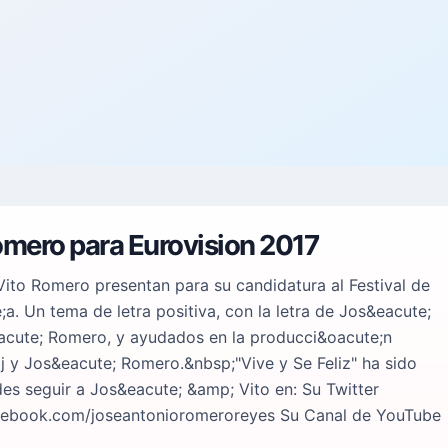
Romero para Eurovision 2017
Vito Romero presentan para su candidatura al Festival de
a. Un tema de letra positiva, con la letra de Jos&eacute;
acute; Romero, y ayudados en la producci&oacute;n
 y Jos&eacute; Romero.&nbsp;"Vive y Se Feliz" ha sido
es seguir a Jos&eacute; &amp; Vito en: Su Twitter
cebook.com/joseantonioromeroreyes Su Canal de YouTube