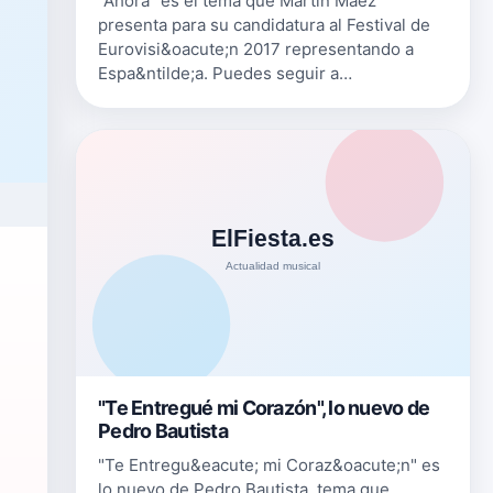
"Ahora" es el tema que Martin Maez
presenta para su candidatura al Festival de
Eurovisi&oacute;n 2017 representando a
Espa&ntilde;a. Puedes seguir a
Mart&iacute;n M&aacute;ez en: Su Web
martinmaez.es Su Twitter
twitter.com/MartinMaez {fasts…
"Te Entregué mi Corazón", lo nuevo de
Pedro Bautista
"Te Entregu&eacute; mi Coraz&oacute;n" es
lo nuevo de Pedro Bautista, tema que