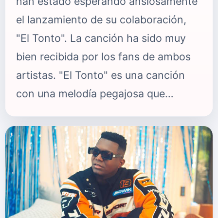
han estado esperando ansiosamente
el lanzamiento de su colaboración,
"El Tonto". La canción ha sido muy
bien recibida por los fans de ambos
artistas. "El Tonto" es una canción
con una melodía pegajosa que
combina perfectamente el estilo de
Lola Indigo y Quevedo. La letra de la
canción habla de una relación tóxica
en la que uno de los participantes se
siente atrapado, pero sigue volviendo
a pesar de saber que no es bueno