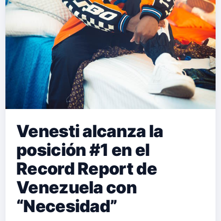
para ellos. Lola Indigo es conocida
por sus movimientos de baile y
actuaciones enérgicas, y "El Tonto"
no es una excepción. El …
Venesti alcanza la
posición #1 en el
Record Report de
Venezuela con
“Necesidad”