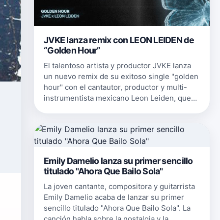
JVKE lanza remix con LEON LEIDEN de
“Golden Hour”
El talentoso artista y productor JVKE lanza
un nuevo remix de su exitoso single "golden
hour" con el cantautor, productor y multi-
instrumentista mexicano Leon Leiden, que
añade una nueva estrofa y una
interpretación del coro en español. La …
Emily Damelio lanza su primer sencillo
titulado "Ahora Que Bailo Sola"
La joven cantante, compositora y guitarrista
Emily Damelio acaba de lanzar su primer
sencillo titulado "Ahora Que Bailo Sola". La
canción habla sobre la nostalgia y la