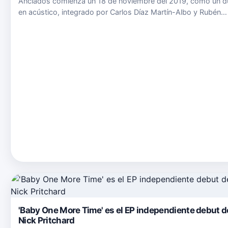
Anclados comienza un 18 de noviembre del 2019, como un 
en acústico, integrado por Carlos Díaz Martín-Albo y Rubén
Navarrete Cobaleda. Ambos cantantes y guitarristas, realizan
su primer concierto en el instituto Luis Buñuel en Móstoles. …
'Baby One More Time' es el EP independiente debut d
Nick Pritchard