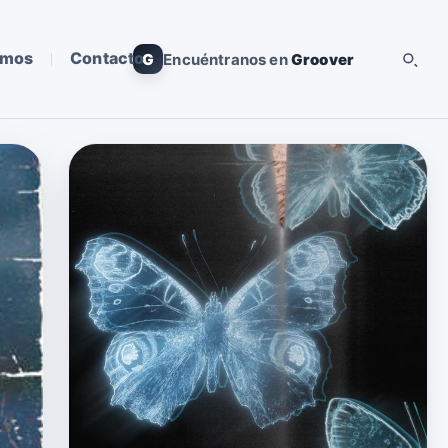
omos
Contacto
G
Encuéntranos en
Groover