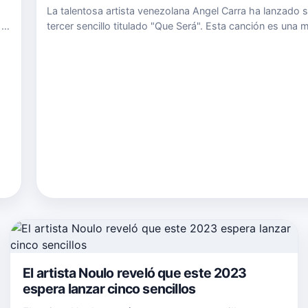
La talentosa artista venezolana Angel Carra ha lanzado 
 a
tercer sencillo titulado "Que Será". Esta canción es una 
s
de reggaetón y pop, que cuenta la historia de caer
inesperadamente bajo un hechizo de amor y preguntar
ese sent…
El artista Noulo reveló que este 2023
espera lanzar cinco sencillos