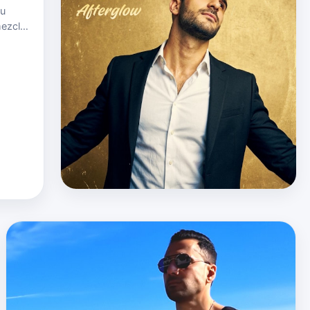
su
mezcla
se cómo