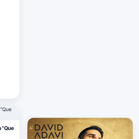
oza de
u
o "Que