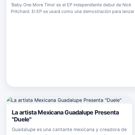
'Baby One More Time' es el EP independiente debut de Nick
Pritchard. El EP se usará como una demostración para lanzar
los sellos discográficos. El EP revisita los clásicos de los año
90 y 2000 con nuevo atractivo sexual y sofisticación. …
La artista Mexicana Guadalupe Presenta
"Duele"
Guadalupe es una cantante mexicana y creadora de