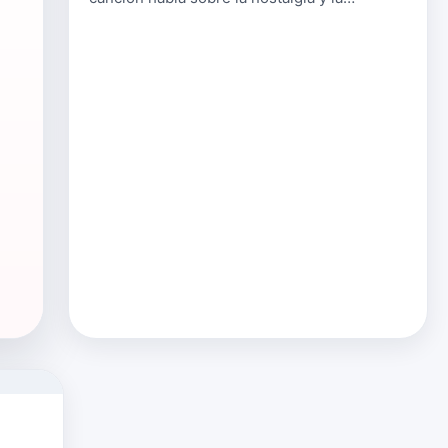
añoranza de momentos vividos con alguien
especial que ya no está present…