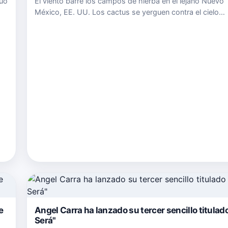
dúo
El viento barre los campos de hierba en el lejano Nuevo
México, EE. UU. Los cactus se yerguen contra el cielo
nocturno, anhelando las lágrimas del cielo. Y en una ch
energía solar justo al oeste de la nada, están haciendo s
próxima o…
e
Angel Carra ha lanzado su tercer sencillo titulad
Será"