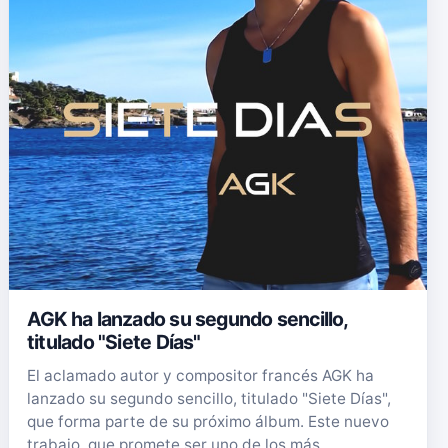
AGK ha lanzado su segundo sencillo,
titulado "Siete Días"
El aclamado autor y compositor francés AGK ha
lanzado su segundo sencillo, titulado "Siete Días",
que forma parte de su próximo álbum. Este nuevo
trabajo, que promete ser uno de los más