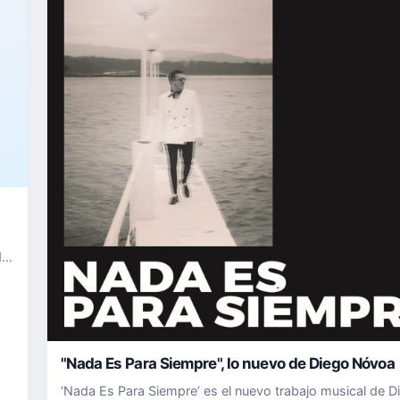
de
u
"Nada Es Para Siempre", lo nuevo de Diego Nóvoa
‘Nada Es Para Siempre’ es el nuevo trabajo musical de D