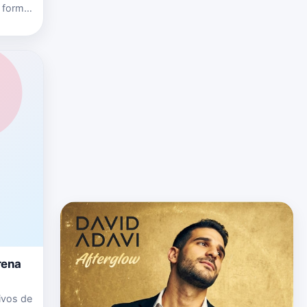
a forma
 con la
rena
ivos de