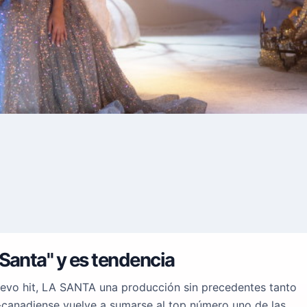
Santa" y es tendencia
uevo hit, LA SANTA una producción sin precedentes tanto
a-canadiense vuelve a sumarse al top número uno de las