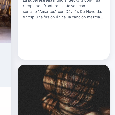
La superestrella mundial Becky G continúa
rompiendo fronteras, esta vez con su
sencillo "Amantes" con Dávilés De Novelda.
&nbsp;Una fusión única, la canción mezcla
los sonidos de flamenco y rap de Dáviles De
Novelda con los ritmos de la bac…