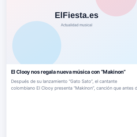
El Clooy nos regala nueva música con “Makinon”
Después de su lanzamiento “Gato Sato”, el cantante
colombiano El Clooy presenta “Makinon”, canción que antes 
haber sido estrenada oficialmente, ya se ha vuelto viral en
TikTok contando con más de 1 millón de reproducciones en s
preview.…