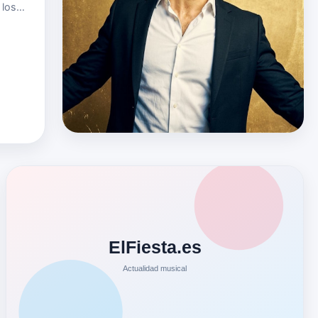
 los
ales,