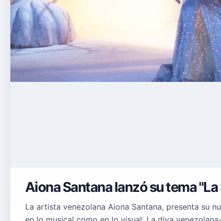
Aiona Santana lanzó su tema "La 
La artista venezolana Aiona Santana, presenta su n
en lo musical como en lo visual. La diva venezolan