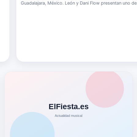
Guadalajara, México. León y Dani Flow presentan uno de
es
lanzamientos más interesantes en el mes de septiembre
titulado Malas Mañas, disponible ya en plataformas digit
que…