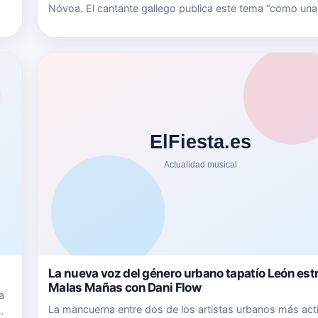
Nóvoa. El cantante gallego publica este tema “como un
de cerrar un ciclo”. Una letra que surge de una liberación,
cual se encontró el artista tras realizar el Camino …
La nueva voz del género urbano tapatío León est
Malas Mañas con Dani Flow
a
La mancuerna entre dos de los artistas urbanos más act