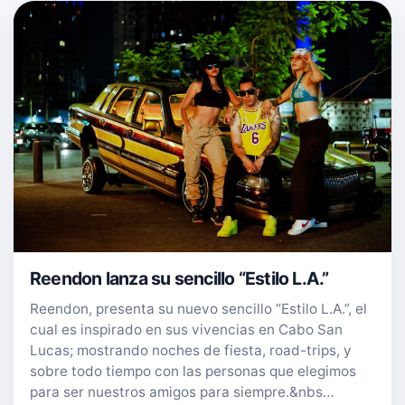
Reendon lanza su sencillo “Estilo L.A.”
Reendon, presenta su nuevo sencillo “Estilo L.A.”, el
cual es inspirado en sus vivencias en Cabo San
Lucas; mostrando noches de fiesta, road-trips, y
sobre todo tiempo con las personas que elegimos
para ser nuestros amigos para siempre.&nbs…