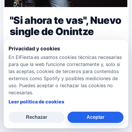
"Si ahora te vas", Nuevo
single de Onintze
"Si ahora te vas" es el nuevo single de
Privacidad y cookies
la artista bilbaína,Onintze del que te
En ElFiesta.es usamos cookies técnicas necesarias
para que la web funcione correctamente y, solo si
presentamos el videoclip. Onintze es
las aceptas, cookies de terceros para contenidos
una cantante compositora y
externos como Spotify y posibles mediciones de
uso. Puedes aceptar o rechazar las cookies no
guitarrista nacida en el barrio bilbaíno
necesarias.
de Santutxu. Comenzó su andadura
Leer política de cookies
musical en el grupo SEI…
Rechazar
Aceptar