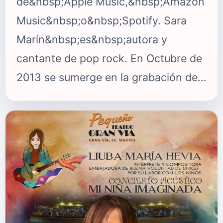
de&nbsp;Apple Music,&nbsp;Amazon
Music&nbsp;o&nbsp;Spotify. Sara
Marín&nbsp;es&nbsp;autora y
cantante de pop rock. En Octubre de
2013 se sumerge en la grabación de
su primer disco «A mil kilómetros»
bajo la producción de Álvaro Gandul
en «EstudiosGandul» (Sevilla). Un
trabajo con 12 temas propios, letra y
música, donde la artista se balancea
entre el pop, el rock y el country. En
Mayo de 2014, Sara Marín entra a