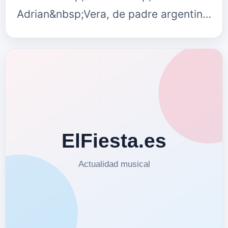
Adrian&nbsp;Vera, de padre argentino
y madre colombiana, canta
en&nbsp;Recontra
Caliente&nbsp;“Dime que así te mu…