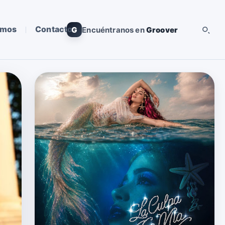
omos
Contacto
G
Encuéntranos en
Groover