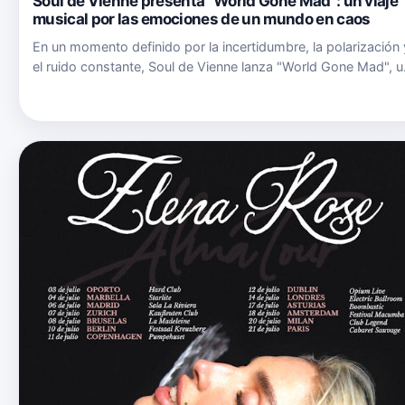
Soul de Vienne presenta "World Gone Mad": un viaje
musical por las emociones de un mundo en caos
En un momento definido por la incertidumbre, la polarización 
el ruido constante, Soul de Vienne lanza "World Gone Mad", u
álbum que no pretende tener todas las respuestas, sino invita
a los oyentes a hacer una pausa y abrazar las emocio…