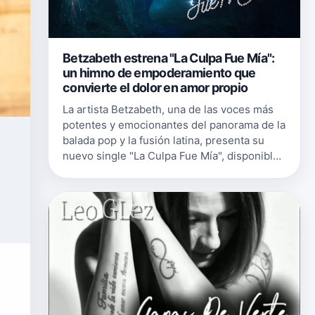
Betzabeth estrena "La Culpa Fue Mía":
un himno de empoderamiento que
convierte el dolor en amor propio
La artista Betzabeth, una de las voces más
potentes y emocionantes del panorama de la
balada pop y la fusión latina, presenta su
nuevo single "La Culpa Fue Mía", disponible
ya en todas las plataformas digitales. El
tema, una balada con infl…