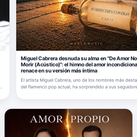
Miguel Cabrera desnuda su alma en "De Amor No
Morir (Acústico)": el himno del amor incondiciona
renace en su versión más íntima
El artista Miguel Cabrera, uno de los nombres más dest
del flamenco pop actual, ha sorprendido a sus seguidor
el lanzamiento de "De Amor No Voy a Morir (Acústico · Ca
una versión que desnuda por completo uno de sus tem