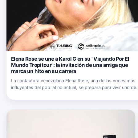
Elena Rose se une a Karol G en su "Viajando Por El
Mundo Tropitour": la invitación de una amiga que
marca un hito en su carrera
La cantautora venezolana Elena Rose, una de las voces más
influyentes del pop latino actual, se prepara para vivir uno de
los momentos más importantes de su carrera al unirse como
invitada especial a la gira "Viajando Por El Mundo Tropitour…