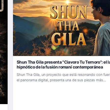
Shun Tha Gila presenta "Ciavoro Tu Ternoro": el l
hipnótico de la fusión romaní contemporánea
Shun Tha Gila, un proyecto que está resonando con fuer
el panorama digital, presenta una de sus piezas más
emblemáticas, "Ciavoro Tu Ternoro". El tema, que se ha
consolidado como un referente dentro de su propuesta 
"Romane Gila", ya…