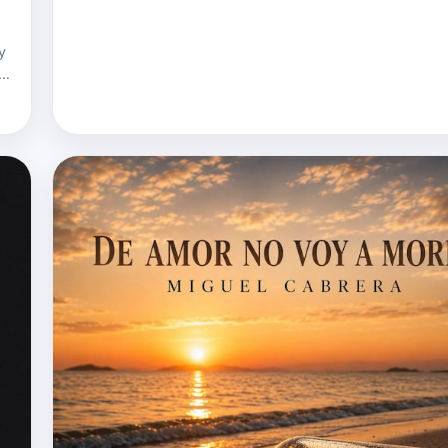
y
n
r