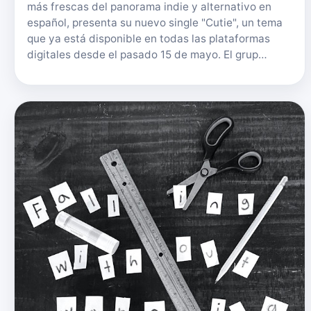
más frescas del panorama indie y alternativo en
español, presenta su nuevo single "Cutie", un tema
que ya está disponible en todas las plataformas
digitales desde el pasado 15 de mayo. El grup…