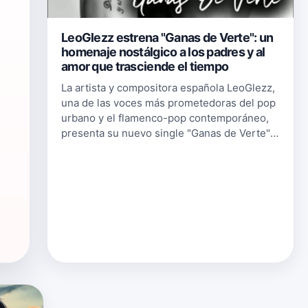
LeoGlezz estrena "Ganas de Verte": un
homenaje nostálgico a los padres y al
amor que trasciende el tiempo
La artista y compositora española LeoGlezz,
una de las voces más prometedoras del pop
urbano y el flamenco-pop contemporáneo,
presenta su nuevo single "Ganas de Verte",
un tema que ya está disponible
en&nbsp;plataformas digitales. La canció…