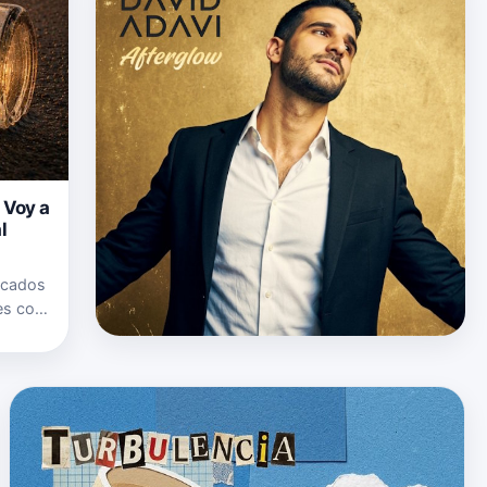
 Voy a
l
acados
es con
p. 1)",
as …