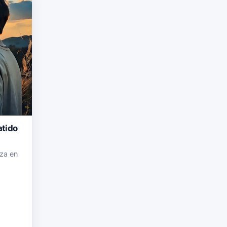
atido
za en
de