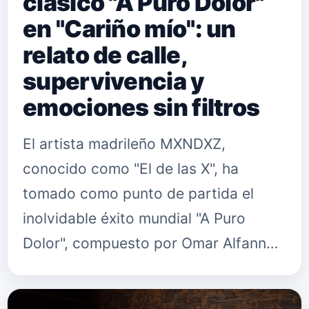
clásico "A Puro Dolor"
en "Cariño mío": un
relato de calle,
supervivencia y
emociones sin filtros
El artista madrileño MXNDXZ,
conocido como "El de las X", ha
tomado como punto de partida el
inolvidable éxito mundial "A Puro
Dolor", compuesto por Omar Alfanno
e inmortalizado por Son By Four, para
construir su nuevo single "Cariño mío".