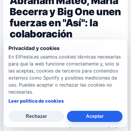
Abraham Mateo, María
Becerra y Big One unen
fuerzas en "Así": la
colaboración
transfronteriza que
Privacidad y cookies
está marcando el
En ElFiesta.es usamos cookies técnicas necesarias
para que la web funcione correctamente y, solo si
verano
las aceptas, cookies de terceros para contenidos
externos como Spotify y posibles mediciones de
El gaditano Abraham Mateo, la
uso. Puedes aceptar o rechazar las cookies no
necesarias.
argentina María Becerra y el
Leer política de cookies
productor estrella Big One han unido
sus talentos en "Así", una de las
Rechazar
Aceptar
colaboraciones más potentes del pop