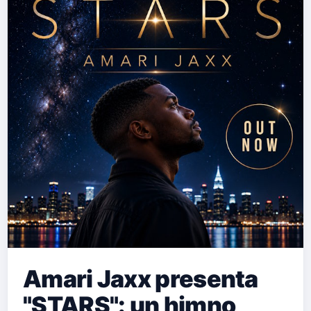
Amari Jaxx presenta
"STARS": un himno