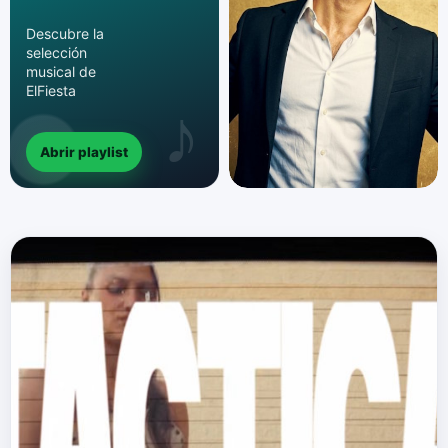
Descubre la
selección
musical de
ElFiesta
Abrir playlist