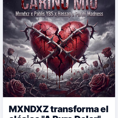
donde tuvo a la propia Aitana como
mentora. Interpretar este tema de la
artista catalana es tanto un guiño de
admiración como una forma de cerrar
un círculo en su crecimiento musical,
demostrando cómo las nuevas
generaciones reinterpretan los
grandes hits del pop en español
con…
MXNDXZ transforma el