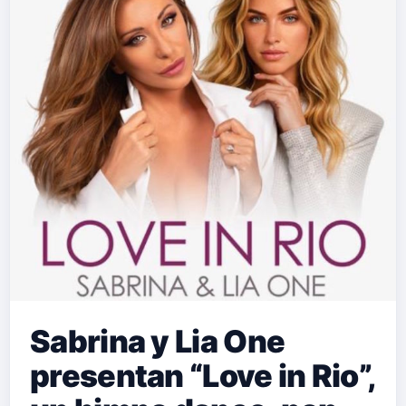
Head” nace desde ese territorio
incómodo donde la cabeza y el
corazón no logran ponerse de
acuerdo. La letra, cantada con una
interpretación que transmite esa
mezcla de fragilidad y
autoconsciencia, explora las vueltas
que damos cuando nos en…
Sabrina y Lia One
presentan “Love in Rio”,