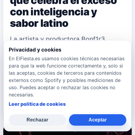
que celebra el exceso
con inteligencia y
sabor latino
La artista y productora Bonf1r3,
radicada en Jacksonville, Florida,
Privacidad y cookies
En ElFiesta.es usamos cookies técnicas necesarias
presenta “Comelón”, su nuevo sencillo
para que la web funcione correctamente y, solo si
ya disponible en plataformas
las aceptas, cookies de terceros para contenidos
externos como Spotify y posibles mediciones de
digitales. El tema, una colaboración
uso. Puedes aceptar o rechazar las cookies no
con el productor Alex Krispin, se
necesarias.
despliega como una pieza de electr…
Leer política de cookies
Rechazar
Aceptar