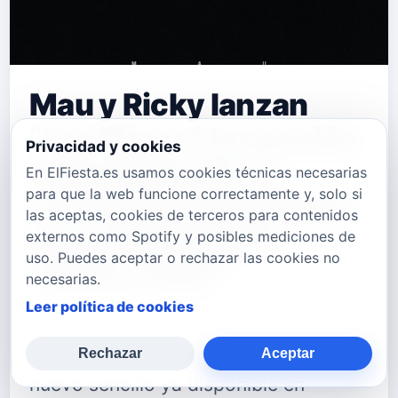
Mau y Ricky lanzan
“Las Flores”, la canción
Privacidad y cookies
más íntima de su
En ElFiesta.es usamos cookies técnicas necesarias
para que la web funcione correctamente y, solo si
carrera que da sentido
las aceptas, cookies de terceros para contenidos
a su nuevo álbum
externos como Spotify y posibles mediciones de
uso. Puedes aceptar o rechazar las cookies no
“Ricky y Mau”
necesarias.
Leer política de cookies
Los hermanos venezolanos Mau y
Ricky presentan “Las Flores”, su
Rechazar
Aceptar
nuevo sencillo ya disponible en