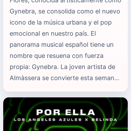
Flores, conocida artísticamente como
Gynebra, se consolida como el nuevo
icono de la música urbana y el pop
emocional en nuestro país. El
panorama musical español tiene un
nombre que resuena con fuerza
propia: Gynebra. La joven artista de
Almàssera se convierte esta semana
en la protagonista absoluta de la
portada de elfiesta.es, un
reconocimiento que llega en el
momento más dulce de su