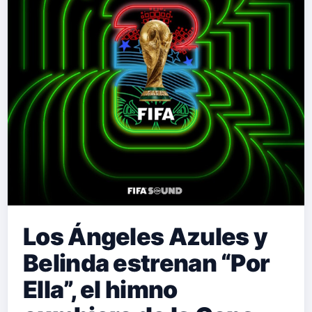
trayectoria. A sus 22 años, María de
Paco Flores ha dejado de ser una
promesa para convertirse en una
realidad arrolladora, capaz de
fusionar la energía del reguetón con
la sofisticación del pop y el
magnetismo del electro-l…
Los Ángeles Azules y
Belinda estrenan “Por
Ella”, el himno