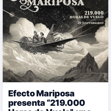
convierten en algo mucho más
complejo de lo que parece. “Cállate la
bocca” nace inspirado en una figura
de poder tan imponente como
caricaturesca: un promotor
inmobiliario que parece gobernar el
mundo. A partir…
Efecto Mariposa
presenta “219.000