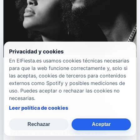
Privacidad y cookies
En ElFiesta.es usamos cookies técnicas necesarias
para que la web funcione correctamente y, solo si
Raye & Marlowe
las aceptas, cookies de terceros para contenidos
estrenan “FREE”, el
externos como Spotify y posibles mediciones de
uso. Puedes aceptar o rechazar las cookies no
dueto de soul más
necesarias.
personal del dúo, un
Leer política de cookies
viaje interior hacia la
Rechazar
Aceptar
libertad emocional