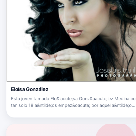
Eloísa González
Esta joven llamada Elo&iacute;sa Gonz&aacute;lez Medina co
tan solo 18 a&ntilde;os empez&oacute; por aquel a&ntilde;o
televisando varios programas como &ldquo;No hay camas
para tanta gente&rdquo;, &ldquo;La Sombrilla&rdquo; ,
&ldquo;Nuestr…