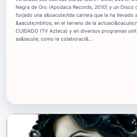
Negra de Oro (Apodaca Records, 2010) y un Disco d
forjado una s&oacute;lida carrera que la ha llevado 
&aacute;mbitos; en el terreno de la actuaci&oacute
CUIDADO (TV Azteca) y en diversos programas unitar
as&iacute; como la colaboraci&…