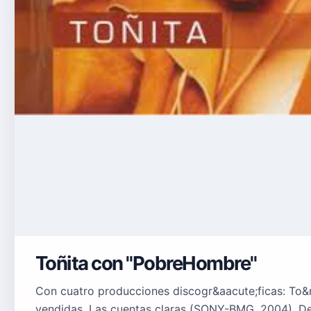
Toñita con "PobreHombre"
Con cuatro producciones discogr&aacute;ficas: To&n
vendidas, Las cuentas claras (SONY-BMG, 2004), Des