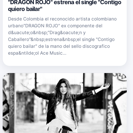
"DRAGON ROJO" estrena el single "Contigo
quiero bailar"
Desde Colombia el reconocido artista colombiano
urbano"DRAGON ROJO" ex componente del
d&uacute;o&nbsp;"Drag&oacute;n y
Caballero"&nbsp;estrena&nbsp;el single "Contigo
quiero bailar" de la mano del sello discografico
espa&ntilde;ol Ace Music…