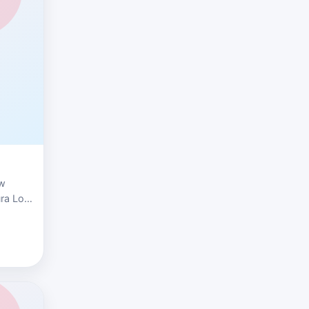
ow
ura Low