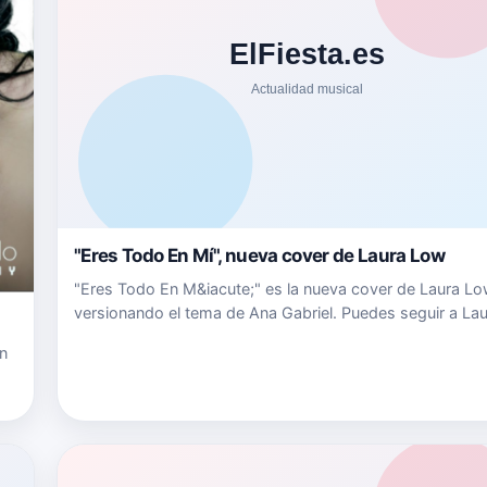
"Eres Todo En Mí", nueva cover de Laura Low
"Eres Todo En M&iacute;" es la nueva cover de Laura L
versionando el tema de Ana Gabriel. Puedes seguir a La
en: Su Web www.lauralowoficial.comAu Instagram
n
www.instagram.com/lauralowoficialSu Facebook
www.facebook.com/lauralowofici…