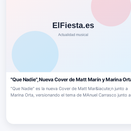
"Que Nadie", Nueva Cover de Matt Marín y Marina Ort
"Que Nadie" es la nueva Cover de Matt Mar&iacute;n junto a
Marina Orta, versionando el tema de MAnuel Carrasco junto a
Mal&uacute;. Puedes seguir a Matt Mar&iacute;n en su Twitte
twitter.com/mattmarinsing Puedes seguir a Marina Orta en s