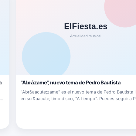
a
"Abrázame", nuevo tema de Pedro Bautista
"Abr&aacute;zame" es el nuevo tema de Pedro Bautista i
en su &uacute;ltimo disco, "A tiempo". Puedes seguir a 
r
Bautista en: Su Twitter twitter.com/pedrobsinger Su Cana
u …
YouTube {fastsocialshare}