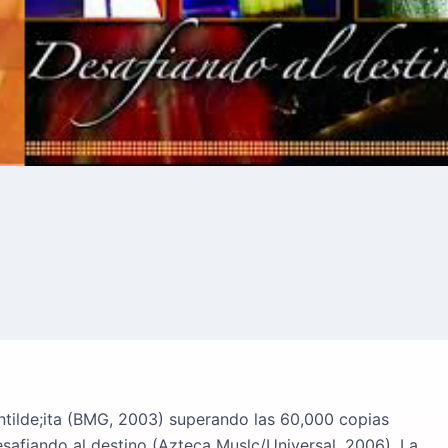
tilde;ita (BMG, 2003) superando las 60,000 copias
afiando al destino (Azteca Muslc/Universal, 2006), La