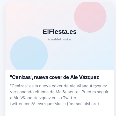
"Cenizas", nueva cover de Ale Vázquez
"Cenizas" es la nueva cover de Ale V&aacute;zquez
versionando elt ema de Mal&uacute;. Puedes seguir
a Ale V&aacute;zquez en su Twitter
twitter.com/AleVazquezMusic {fastsocialshare}