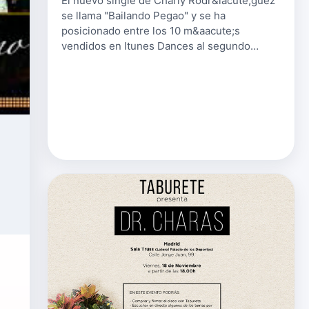
El nuevo single de Charly Rodr&iacute;guez
se llama "Bailando Pegao" y se ha
posicionado entre los 10 m&aacute;s
vendidos en Itunes Dances al segundo
d&iacute;a de su lanzamiento. Puedes
comprar "Bailando Pegao" en este link de
iTunes o esc…