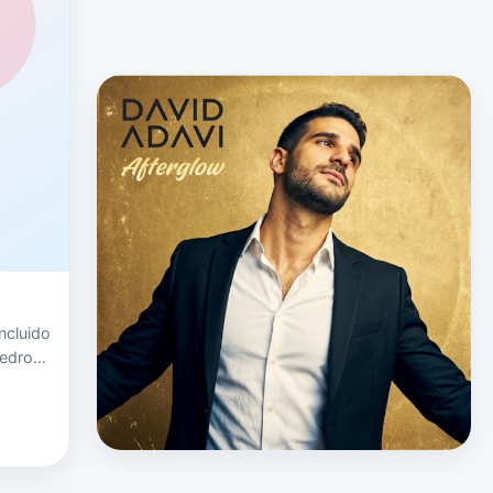
ncluido
Pedro
l de