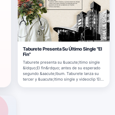
Taburete Presenta Su Último Single "El
Fin"
Taburete presenta su &uacute;ltimo single
&ldquo;El fin&rdquo; antes de su esperado
segundo &aacute;lbum. Taburete lanza su
tercer y &uacute;ltimo single y videoclip 'El
Fin'&nbsp;antes de la esperada salida de su
segundo &aacute;lbum.&nbsp…