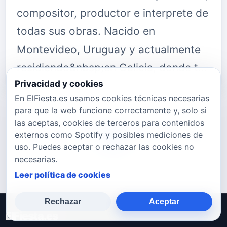
compositor, productor e interprete de
todas sus obras. Nacido en
Montevideo, Uruguay y actualmente
residiendo&nbsp;en Galicia, donde t…
Privacidad y cookies
En ElFiesta.es usamos cookies técnicas necesarias
para que la web funcione correctamente y, solo si
las aceptas, cookies de terceros para contenidos
externos como Spotify y posibles mediciones de
764
765
766
767
768
769
770
uso. Puedes aceptar o rechazar las cookies no
necesarias.
Leer política de cookies
Rechazar
Aceptar
ElFiesta.es