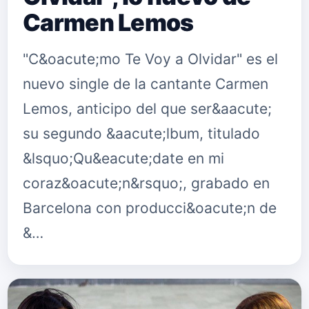
Carmen Lemos
"C&oacute;mo Te Voy a Olvidar" es el
nuevo single de la cantante Carmen
Lemos, anticipo del que ser&aacute;
su segundo &aacute;lbum, titulado
&lsquo;Qu&eacute;date en mi
coraz&oacute;n&rsquo;, grabado en
Barcelona con producci&oacute;n de
&…