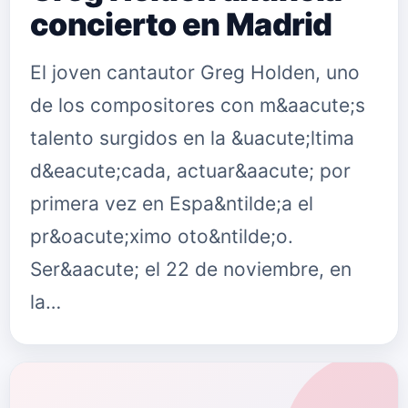
concierto en Madrid
El joven cantautor Greg Holden, uno
de los compositores con m&aacute;s
talento surgidos en la &uacute;ltima
d&eacute;cada, actuar&aacute; por
primera vez en Espa&ntilde;a el
pr&oacute;ximo oto&ntilde;o.
Ser&aacute; el 22 de noviembre, en
la…